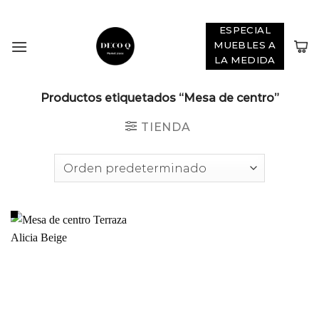
Skip
ADD ANYTHING HERE OR JUST REMOVE IT...
to
ESPECIAL
content
MUEBLES A
LA MEDIDA
Productos etiquetados “Mesa de centro”
TIENDA