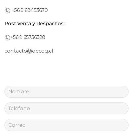
+56 9 68453670
Post Venta y Despachos:
+56 9 65756328
contacto@decoq.cl