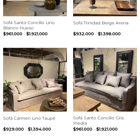
Sofá Santo Concilio Lino
Sofá Trinidad Beige Arena
Blanco Hueso
Rango
Rango
$
961.000
-
$
1.921.000
$
932.000
-
$
1.398.000
de
de
precios:
precios:
desde
desde
$961.000
$932.00
hasta
hasta
$1.921.000
$1.398.0
Sofá Santo Concilio Gris
Sofá Carmen Lino Taupé
Piedra
Rango
Rango
$
929.000
-
$
1.394.000
$
961.000
-
$
1.921.000
de
de
precios:
precios: