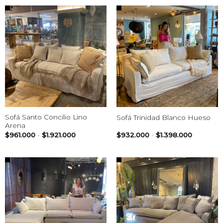
desde
desde
$929.000
$961.000
hasta
hasta
$1.394.000
$1.921.000
Sofá Santo Concilio Lino
Sofá Trinidad Blanco Hueso
Arena
Rango
Rango
$
961.000
-
$
1.921.000
$
932.000
-
$
1.398.000
de
de
precios:
precios:
desde
desde
$961.000
$932.00
hasta
hasta
$1.921.000
$1.398.0