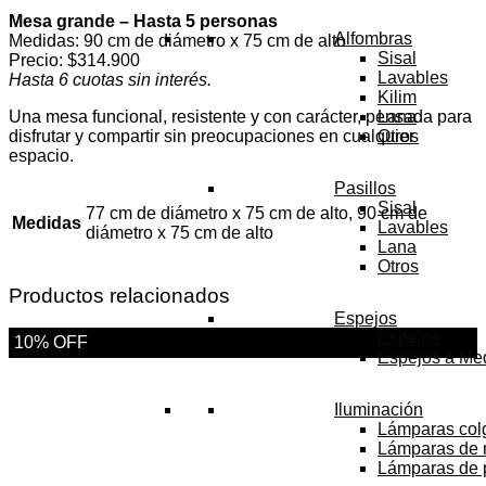
Mesa grande – Hasta 5 personas
Alfombras
Medidas: 90 cm de diámetro x 75 cm de alto
Sisal
Precio: $314.900
Lavables
Hasta 6 cuotas sin interés.
Kilim
Una mesa funcional, resistente y con carácter, pensada para
Lana
disfrutar y compartir sin preocupaciones en cualquier
Otros
espacio.
Pasillos
Sisal
77 cm de diámetro x 75 cm de alto, 90 cm de
Medidas
Lavables
diámetro x 75 cm de alto
Lana
Otros
Productos relacionados
Espejos
Espejos
10% OFF
Espejos a Me
Iluminación
Lámparas col
Lámparas de
Lámparas de 