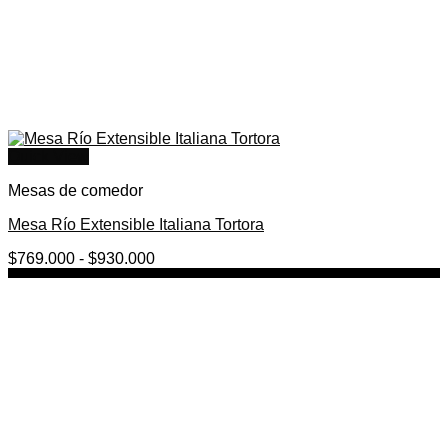
Quick View
Mesas de comedor
Mesa Río Extensible Italiana Tortora
Rango
$
769.000
-
$
930.000
de
precios:
desde
$769.000
hasta
$930.000