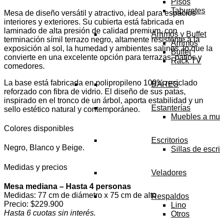
Pisos
Taburetes
Mesa de diseño versátil y atractivo, ideal para espacios
interiores y exteriores. Su cubierta está fabricada en
laminado de alta presión de calidad premium, con
Arrimos y Buffet
terminación símil terrazo negro, altamente resistente a la
Arrimos
exposición al sol, la humedad y ambientes salinos, lo que la
Buffet
convierte en una excelente opción para terrazas, patios y
Rack TV
comedores.
La base está fabricada en polipropileno 100% reciclado
BARES
reforzado con fibra de vidrio. El diseño de sus patas,
inspirado en el tronco de un árbol, aporta estabilidad y un
Estanterías
sello estético natural y contemporáneo.
Muebles a mu
Colores disponibles
Escritorios
Negro, Blanco y Beige.
Sillas de escri
Medidas y precios
Veladores
Mesa mediana – Hasta 4 personas
Medidas: 77 cm de diámetro x 75 cm de alto
Respaldos
Precio: $229.900
Lino
Hasta 6 cuotas sin interés.
Otros