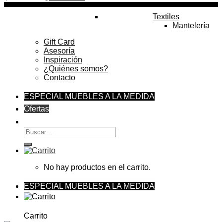
precio
precio
original
actual
Textiles
era:
es:
Mantelería
$1.499.900.
$1.349.910.
Gift Card
Asesoría
Inspiración
¿Quiénes somos?
Contacto
ESPECIAL MUEBLES A LA MEDIDA
Ofertas
Buscar
por:
No hay productos en el carrito.
ESPECIAL MUEBLES A LA MEDIDA
Carrito