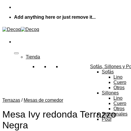
Skip
to
Add anything here or just remove it...
content
Tienda
Sofás, Sillones y P
Sofás
Lino
Cuero
Otros
Sillones
Lino
Terrazas
/
Mesas de comedor
Cuero
Otros
Mesa Ivy redonda Terrazzo
Seccionales
Pouf
Negra