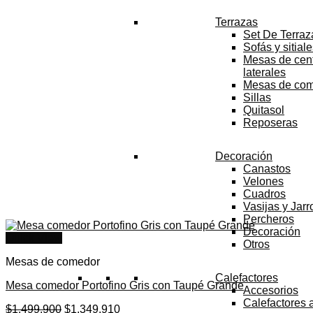
Terrazas
Set De Terraz
Sofás y sitial
Mesas de cent
laterales
Mesas de co
Sillas
Quitasol
Reposeras
Decoración
Canastos
Velones
Cuadros
Vasijas y Jar
Percheros
Decoración
Quick View
Otros
Mesas de comedor
Calefactores
Mesa comedor Portofino Gris con Taupé Grande
Accesorios
Calefactores 
El
El
$
1.499.900
$
1.349.910