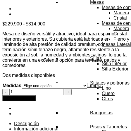
Mesas
Mesas de co
Madera
Cristal
Mesas de cen
Rango
$
229.900
-
$
314.900
Madera
de
Mesa de diseño versátil y atractivo, ideal para espacios
Cristal
precios:
interiores y exteriores. Su cubierta está fabricada en
Fierro y
desde
laminado de alta presión de calidad premium, con
Mesas Latera
$229.900
terminación símil terrazo negro, altamente resistente a la
hasta
exposición al sol, la humedad y ambientes salinos, lo que la
$314.900
Sillas
convierte en una excelente opción para terrazas, patios y
Silla Interior
comedores.
Silla Exterior
Dos medidas disponibles
Sitiales y poltronas
Medidas
Limpiar
Lino
Mesa
Cuero
Ivy
Agregar al carrito
Otros
redonda
Terrazzo
Negra
Banquetas
cantidad
Descripción
Pisos y Taburetes
Información adicional