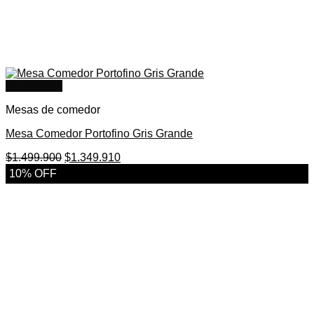
Quick View
Mesas de comedor
Mesa Comedor Portofino Gris Grande
El
El
$
1.499.900
$
1.349.910
precio
precio
10% OFF
original
actual
era:
es:
$1.499.900.
$1.349.910.