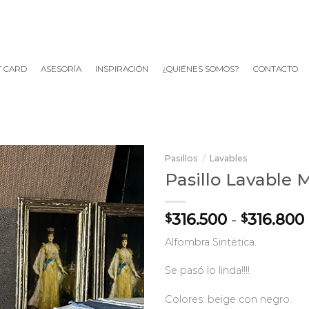
T CARD
ASESORÍA
INSPIRACIÓN
¿QUIÉNES SOMOS?
CONTACTO
Pasillos
/
Lavables
Pasillo Lavable 
316.500
-
316.800
$
$
Alfombra Sintética.
Se pasó lo linda!!!!
Colores: beige con negro.