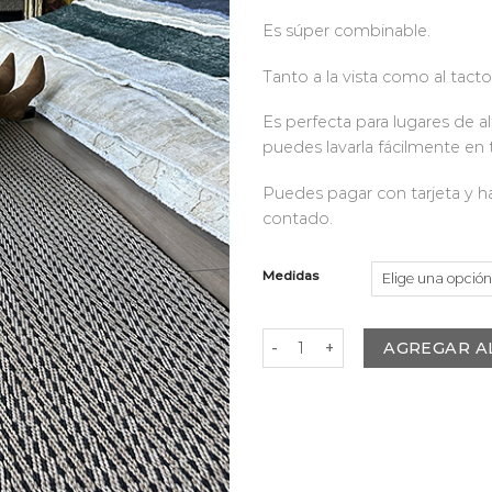
Es súper combinable.
Tanto a la vista como al tacto 
Es perfecta para lugares de al
puedes lavarla fácilmente en 
Puedes pagar con tarjeta y ha
contado.
Medidas
Pasillo Lavable Maine cantidad
AGREGAR A