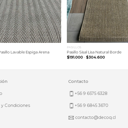
PASILLOS
asillo Lavable Espiga Arena
Pasillo Sisal Lisa Natural Borde
Rango
$
191.000
-
$
304.600
de
precios:
desde
$191.000
hasta
$304.600
ción
Contacto
o
+56 9 6575 6328
 y Condiciones
+56 9 6845 3670
contacto@decoq.cl