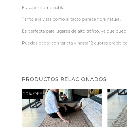
Es súper combinable.
Tanto a la vista como al tacto parece fibra natural.
Es perfecta para lugares de alto tráfico, ya que puede
Puedes pagar con tarjeta y hasta 12 cuotas precio c
PRODUCTOS RELACIONADOS
20% OFF