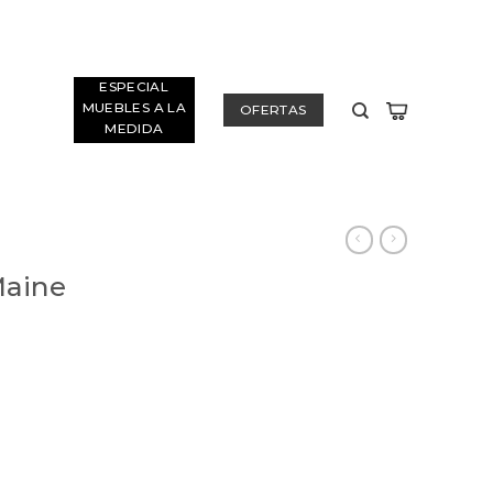
ESPECIAL
MUEBLES A LA
OFERTAS
MEDIDA
Maine
Rango
de
precios:
desde
$316.500
hasta
$316.800