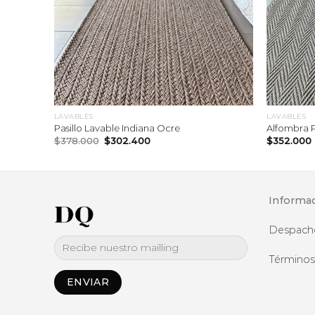
LAVABLES
LAVABLES
ta
Pasillo Lavable Indiana Ocre
Alfombra P
El
El
$
378.000
$
302.400
$
352.000
precio
precio
original
actual
era:
es:
$378.000.
$302.400.
Informa
Despach
Términos