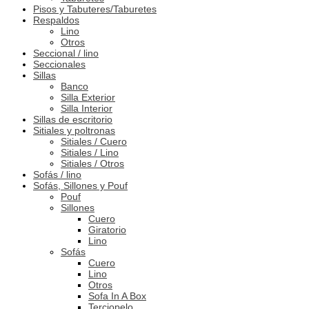
Pisos y Tabuteres/Taburetes
Respaldos
Lino
Otros
Seccional / lino
Seccionales
Sillas
Banco
Silla Exterior
Silla Interior
Sillas de escritorio
Sitiales y poltronas
Sitiales / Cuero
Sitiales / Lino
Sitiales / Otros
Sofás / lino
Sofás, Sillones y Pouf
Pouf
Sillones
Cuero
Giratorio
Lino
Sofás
Cuero
Lino
Otros
Sofa In A Box
Terciopelo