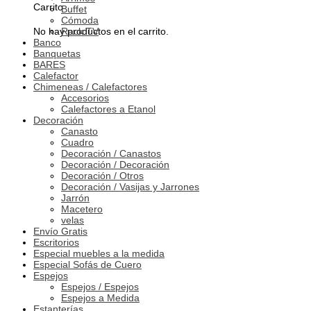
Carrito
Buffet
Cómoda
Rack TV
No hay productos en el carrito.
Banco
Banquetas
BARES
Calefactor
Chimeneas / Calefactores
Accesorios
Calefactores a Etanol
Decoración
Canasto
Cuadro
Decoración / Canastos
Decoración / Decoración
Decoración / Otros
Decoración / Vasijas y Jarrones
Jarrón
Macetero
velas
Envío Gratis
Escritorios
Especial muebles a la medida
Especial Sofás de Cuero
Espejos
Espejos / Espejos
Espejos a Medida
Estanterías