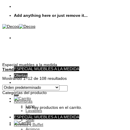
Skip
to
Add anything here or just remove it...
content
Especial muebles a la medida
ESPECIAL MUEBLES A LA MEDIDA
Tienda
Ofertas
Mostrando 1–12 de 108 resultados
Buscar
por:
Categorías del producto
Alfombras
Lana
No hay productos en el carrito.
Lavables
Otros
ESPECIAL MUEBLES A LA MEDIDA
Sisal
Arrimos y Buffet
Arrimos