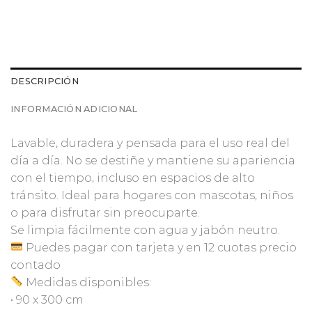
DESCRIPCIÓN
INFORMACIÓN ADICIONAL
Lavable, duradera y pensada para el uso real del
día a día. No se destiñe y mantiene su apariencia
con el tiempo, incluso en espacios de alto
tránsito. Ideal para hogares con mascotas, niños
o para disfrutar sin preocuparte.
Se limpia fácilmente con agua y jabón neutro.
Puedes pagar con tarjeta y en 12 cuotas precio
contado
Medidas disponibles:
• 90 x 300 cm