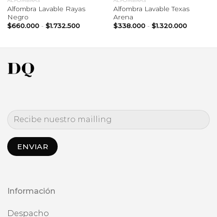
ALFOMBRAS
ALFOMBRAS
Alfombra Lavable Rayas
Alfombra Lavable Texas
Negro
Arena
Rango
Rango
$
660.000
-
$
1.732.500
$
338.000
-
$
1.320.000
de
de
precios:
precios:
desde
desde
00
$660.000
$338.00
hasta
hasta
000
$1.732.500
$1.320.0
Información
Despacho