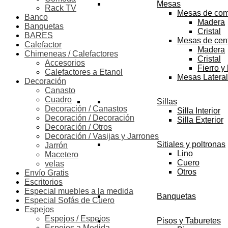
Mesas
Rack TV
Mesas de co
Banco
Madera
Banquetas
Cristal
BARES
Mesas de cen
Calefactor
Madera
Chimeneas / Calefactores
Cristal
Accesorios
Fierro y
Calefactores a Etanol
Mesas Latera
Decoración
Canasto
Cuadro
Sillas
Decoración / Canastos
Silla Interior
Decoración / Decoración
Silla Exterior
Decoración / Otros
Decoración / Vasijas y Jarrones
Sitiales y poltronas
Jarrón
Lino
Macetero
Cuero
velas
Otros
Envío Gratis
Escritorios
Especial muebles a la medida
Banquetas
Especial Sofás de Cuero
Espejos
Espejos / Espejos
Pisos y Taburetes
Espejos a Medida