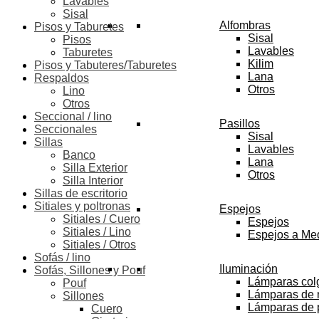
Lavables
Sisal
Alfombras
Pisos y Taburetes
Sisal
Pisos
Lavables
Taburetes
Kilim
Pisos y Tabuteres/Taburetes
Lana
Respaldos
Otros
Lino
Otros
Seccional / lino
Pasillos
Seccionales
Sisal
Sillas
Lavables
Banco
Lana
Silla Exterior
Otros
Silla Interior
Sillas de escritorio
Sitiales y poltronas
Espejos
Sitiales / Cuero
Espejos
Sitiales / Lino
Espejos a Me
Sitiales / Otros
Sofás / lino
Iluminación
Sofás, Sillones y Pouf
Lámparas col
Pouf
Lámparas de
Sillones
Lámparas de 
Cuero