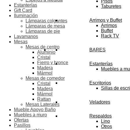
Pisos
Estanterías
Taburetes
Gift Card
Iluminación
Arrimos y Buffet
Lámparas colgantes
Arrimos
Lámparas de mesa
Buffet
Lámparas de pie
Rack TV
Lavamanos
Mesas
Mesas de centro
BARES
Aluminio
Cristal
Fierro y bronce
Estanterías
Madera
Muebles a mu
Mármol
Mesas de comedor
Escritorios
Cristal
Sillas de escri
Madera
Mármol
Rattan
Veladores
Mesas Laterales
Mueble Apoyo Baño
Muebles a muro
Respaldos
Ofertas
Lino
Pasillos
Otros