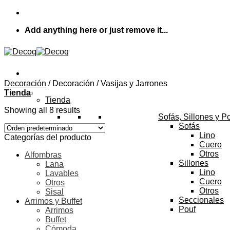
Skip
to
Add anything here or just remove it...
content
Decoración
/
Decoración / Vasijas y Jarrones
Tienda
Tienda
Showing all 8 results
Sofás, Sillones y P
Sofás
Lino
Categorías del producto
Cuero
Otros
Alfombras
Sillones
Lana
Lino
Lavables
Cuero
Otros
Otros
Sisal
Seccionales
Arrimos y Buffet
Pouf
Arrimos
Buffet
Cómoda