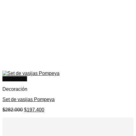
Quick View
Decoración
Set de vasijas Pompeya
El
El
$
282.000
$
197.400
precio
precio
original
actual
era:
es:
$282.000.
$197.400.