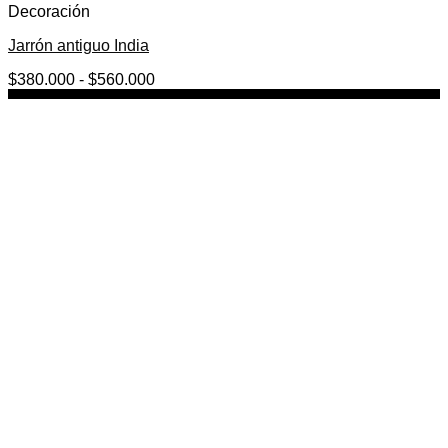
Decoración
Jarrón antiguo India
Rango
$
380.000
-
$
560.000
de
precios:
desde
$380.000
hasta
$560.000