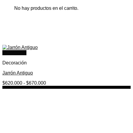
No hay productos en el carrito.
Quick View
Decoración
Jarrón Antiguo
Rango
$
620.000
-
$
670.000
de
precios:
desde
$620.000
hasta
$670.000