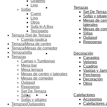
Giratorio
Lino
Terrazas
Sofás
Set De Terraz
Cuero
Sofás y sitial
Lino
Mesas de cent
Otros
laterales
Sofa In A Box
Mesas de co
Terciopelo
Sillas
Terraza /Set de Terraza
Quitasol
Cuerda nautica
Reposeras
Terraza/Mesa de centro
Terraza/Mesas de comedor
Terraza/silla
Decoración
Terrazas
Canastos
Camas y Tumbonas
Velones
Mesa bar
Cuadros
Mesa terraza
Vasijas y Jar
Mesas de centro y laterales
Percheros
Mesas de comedor
Decoración
Quitasol
Otros
Reposeras
Set De Terraza
Calefactores
Sillas
Accesorios
Sofás y sitiales
Calefactores 
Terrazas/Quitasoles