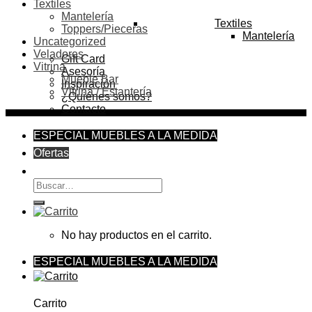
Textiles
Mantelería
Textiles
Toppers/Pieceras
Mantelería
Uncategorized
Veladores
Gift Card
Vitrina
Asesoría
Mueble Bar
Inspiración
Vitrina / Estantería
¿Quiénes somos?
Contacto
ESPECIAL MUEBLES A LA MEDIDA
Ofertas
Buscar
por:
No hay productos en el carrito.
ESPECIAL MUEBLES A LA MEDIDA
Carrito