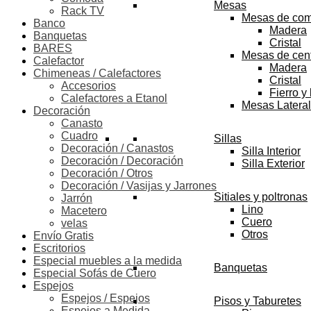
Mesas
Rack TV
Mesas de co
Banco
Madera
Banquetas
Cristal
BARES
Mesas de cen
Calefactor
Madera
Chimeneas / Calefactores
Cristal
Accesorios
Fierro y
Calefactores a Etanol
Mesas Latera
Decoración
Canasto
Cuadro
Sillas
Decoración / Canastos
Silla Interior
Decoración / Decoración
Silla Exterior
Decoración / Otros
Decoración / Vasijas y Jarrones
Sitiales y poltronas
Jarrón
Lino
Macetero
Cuero
velas
Otros
Envío Gratis
Escritorios
Especial muebles a la medida
Banquetas
Especial Sofás de Cuero
Espejos
Espejos / Espejos
Pisos y Taburetes
Espejos a Medida