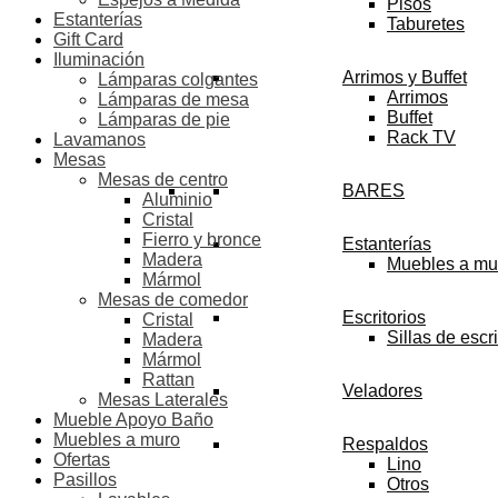
Pisos
Estanterías
Taburetes
Gift Card
Iluminación
Arrimos y Buffet
Lámparas colgantes
Arrimos
Lámparas de mesa
Buffet
Lámparas de pie
Rack TV
Lavamanos
Mesas
Mesas de centro
BARES
Aluminio
Cristal
Fierro y bronce
Estanterías
Madera
Muebles a mu
Mármol
Mesas de comedor
Escritorios
Cristal
Sillas de escri
Madera
Mármol
Rattan
Veladores
Mesas Laterales
Mueble Apoyo Baño
Muebles a muro
Respaldos
Ofertas
Lino
Pasillos
Otros