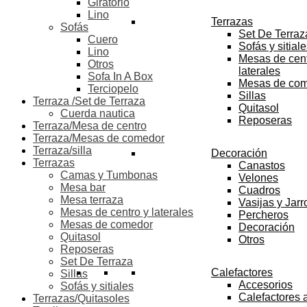
Giratorio
Lino
Terrazas
Sofás
Set De Terraz
Cuero
Sofás y sitial
Lino
Mesas de cent
Otros
laterales
Sofa In A Box
Mesas de co
Terciopelo
Sillas
Terraza /Set de Terraza
Quitasol
Cuerda nautica
Reposeras
Terraza/Mesa de centro
Terraza/Mesas de comedor
Terraza/silla
Decoración
Terrazas
Canastos
Camas y Tumbonas
Velones
Mesa bar
Cuadros
Mesa terraza
Vasijas y Jar
Mesas de centro y laterales
Percheros
Mesas de comedor
Decoración
Quitasol
Otros
Reposeras
Set De Terraza
Calefactores
Sillas
Accesorios
Sofás y sitiales
Calefactores 
Terrazas/Quitasoles