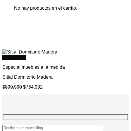
No hay productos en el carrito.
Quick View
Especial muebles a la medida
Sitial Dormitorio Madera
El
El
$
899.990
$
764.992
precio
precio
original
actual
era:
es:
$899.990.
$764.992.