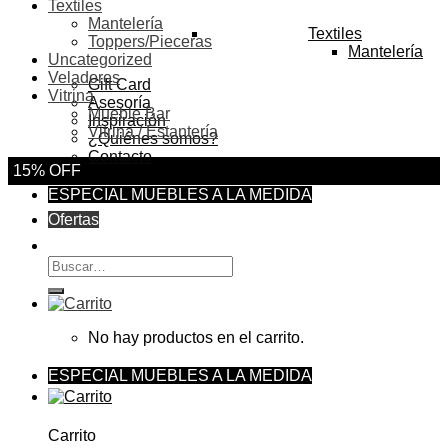
Textiles
Mantelería
Textiles
Toppers/Pieceras
Mantelería
Uncategorized
Veladores
Gift Card
Vitrina
Asesoría
Mueble Bar
Inspiración
Vitrina / Estantería
¿Quiénes somos?
Contacto
15% OFF
ESPECIAL MUEBLES A LA MEDIDA
Ofertas
Buscar
por:
No hay productos en el carrito.
ESPECIAL MUEBLES A LA MEDIDA
Carrito