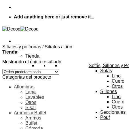
Skip
to
Add anything here or just remove it...
content
Sitiales y poltronas
/
Sitiales / Lino
Tienda
Tienda
Mostrando el único resultado
Sofás, Sillones y P
Sofás
Lino
Categorías del producto
Cuero
Otros
Alfombras
Sillones
Lana
Lino
Lavables
Cuero
Otros
Otros
Sisal
Seccionales
Arrimos y Buffet
Pouf
Arrimos
Buffet
Cómoda