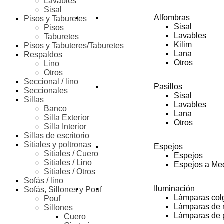
Lavables
Sisal
Alfombras
Pisos y Taburetes
Sisal
Pisos
Lavables
Taburetes
Kilim
Pisos y Tabuteres/Taburetes
Lana
Respaldos
Otros
Lino
Otros
Seccional / lino
Pasillos
Seccionales
Sisal
Sillas
Lavables
Banco
Lana
Silla Exterior
Otros
Silla Interior
Sillas de escritorio
Sitiales y poltronas
Espejos
Sitiales / Cuero
Espejos
Sitiales / Lino
Espejos a Me
Sitiales / Otros
Sofás / lino
Iluminación
Sofás, Sillones y Pouf
Lámparas col
Pouf
Lámparas de
Sillones
Lámparas de 
Cuero