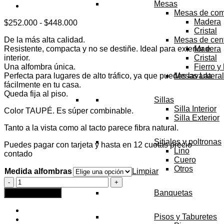
Mesas
Mesas de co
Madera
Rango
$
252.000
-
$
448.000
Cristal
de
De la más alta calidad.
Mesas de cen
precios:
Resistente, compacta y no se destiñe. Ideal para exterior e
Madera
desde
interior.
Cristal
$252.000
Una alfombra única.
Fierro y
hasta
Perfecta para lugares de alto tráfico, ya que puedes lavarla
Mesas Latera
$448.000
fácilmente en tu casa.
Queda fija al piso.
Sillas
Silla Interior
Color TAUPÉ. Es súper combinable.
Silla Exterior
Tanto a la vista como al tacto parece fibra natural.
Sitiales y poltronas
Puedes pagar con tarjeta y hasta en 12 cuotas precio
Lino
contado
Cuero
Otros
Medida alfombras
Limpiar
Alfombra
redonda
Banquetas
Agregar al carrito
Lavable
Virginia
Mix
Pisos y Taburetes