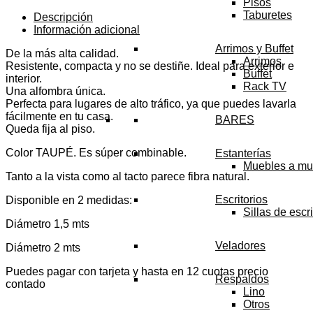
cantidad
Pisos
Taburetes
Descripción
Información adicional
Arrimos y Buffet
De la más alta calidad.
Arrimos
Resistente, compacta y no se destiñe. Ideal para exterior e
Buffet
interior.
Rack TV
Una alfombra única.
Perfecta para lugares de alto tráfico, ya que puedes lavarla
fácilmente en tu casa.
BARES
Queda fija al piso.
Color TAUPÉ. Es súper combinable.
Estanterías
Muebles a mu
Tanto a la vista como al tacto parece fibra natural.
Escritorios
Disponible en 2 medidas:
Sillas de escri
Diámetro 1,5 mts
Veladores
Diámetro 2 mts
Puedes pagar con tarjeta y hasta en 12 cuotas precio
Respaldos
contado
Lino
Otros