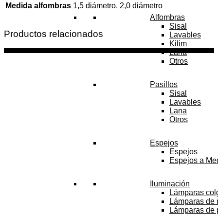
Medida alfombras
1,5 diámetro, 2,0 diámetro
Alfombras
Sisal
Productos relacionados
Lavables
Kilim
Lana
Otros
Pasillos
Sisal
Lavables
Lana
Otros
Espejos
Espejos
Espejos a Me
Iluminación
Lámparas col
Lámparas de
Lámparas de 