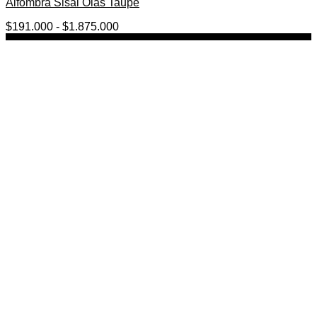
Alfombra Sisal Olas Taupe
Rango
$
191.000
-
$
1.875.000
de
precios:
desde
$191.000
hasta
$1.875.000