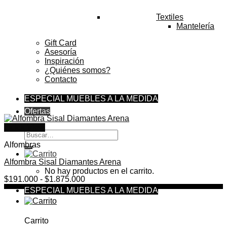
Textiles
Mantelería
Gift Card
Asesoría
Inspiración
¿Quiénes somos?
Contacto
ESPECIAL MUEBLES A LA MEDIDA
Ofertas
Quick View
Buscar
por:
Alfombras
Alfombra Sisal Diamantes Arena
No hay productos en el carrito.
Rango
$
191.000
-
$
1.875.000
de
ESPECIAL MUEBLES A LA MEDIDA
precios:
desde
$191.000
Carrito
hasta