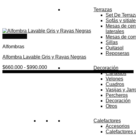
Terrazas
Set De Terraz
Sofás y sitial
Mesas de cent
laterales
Quick View
Mesas de co
Sillas
Alfombras
Quitasol
Reposeras
Alfombra Lavable Gris y Rayas Negras
Rango
$
660.000
-
$
990.000
Decoración
de
Canastos
precios:
Velones
desde
Cuadros
$660.000
Vasijas y Jar
hasta
Percheros
$990.000
Decoración
Otros
Calefactores
Accesorios
Calefactores 