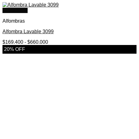
Quick View
Alfombras
Alfombra Lavable 3099
Rango
$
169.400
-
$
660.000
de
20% OFF
precios:
desde
$169.400
hasta
$660.000