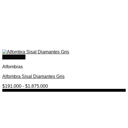
Quick View
Alfombras
Alfombra Sisal Diamantes Gris
Rango
$
191.000
-
$
1.875.000
de
precios:
desde
$191.000
hasta
$1.875.000