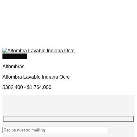
Quick View
Alfombras
Alfombra Lavable Indiana Ocre
Rango
$
302.400
-
$
1.764.000
de
precios:
desde
$302.400
hasta
$1.764.000