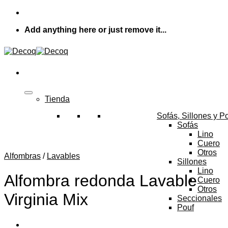
Skip
to
Add anything here or just remove it...
content
Tienda
Sofás, Sillones y P
Sofás
Lino
Cuero
Otros
Alfombras
/
Lavables
Sillones
Lino
Alfombra redonda Lavable
Cuero
Otros
Virginia Mix
Seccionales
Pouf