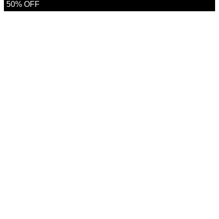
de
50% OFF
precios:
desde
$780.000
hasta
$1.560.000