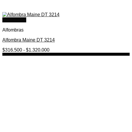
Quick View
Alfombras
Alfombra Maine DT 3214
Rango
$
316.500
-
$
1.320.000
de
precios:
desde
$316.500
hasta
$1.320.000