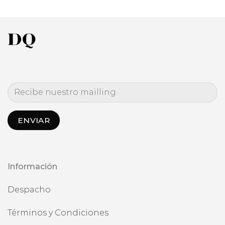
de
de
precios:
precios:
desde
desde
$1.742.492
$1.232.4
hasta
hasta
$2.384.991
$1.529.9
Información
Despacho
Términos y Condiciones