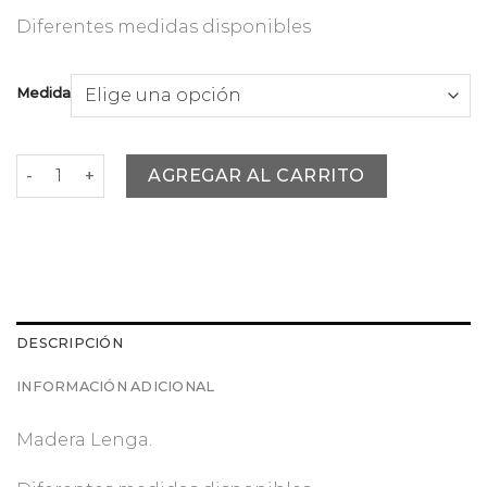
desde
Diferentes medidas disponibles
$1.274.992
hasta
$1.614.992
Medida
Arrimo Buffet Maullin Verde cantidad
AGREGAR AL CARRITO
DESCRIPCIÓN
INFORMACIÓN ADICIONAL
Madera Lenga.