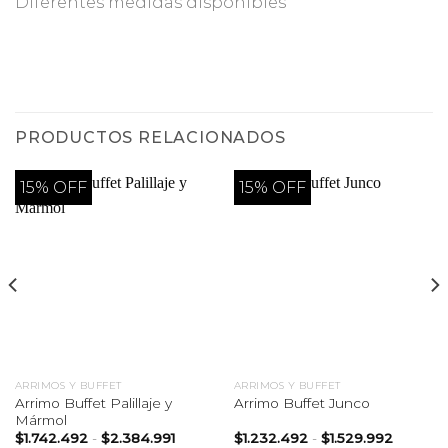
Diferentes medidas disponibles
PRODUCTOS RELACIONADOS
15% OFF
15% OFF
ARRIMOS Y BUFFET
ARRIMOS Y BUFFET
Arrimo Buffet Palillaje y
Arrimo Buffet Junco
Mármol
Rango
Rango
$
1.742.492
-
$
2.384.991
$
1.232.492
-
$
1.529.992