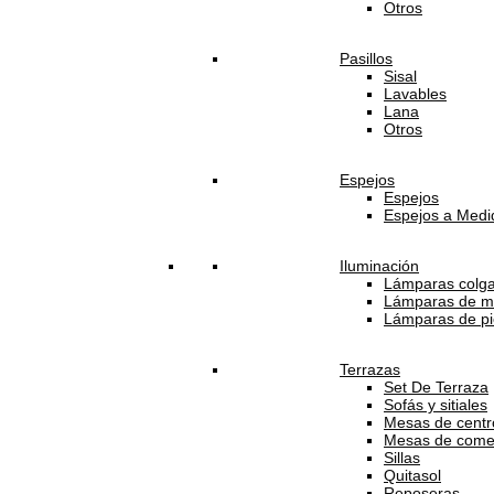
Otros
Pasillos
Sisal
Lavables
Lana
Otros
Espejos
Espejos
Espejos a Medi
Iluminación
Lámparas colg
Lámparas de m
Lámparas de pi
Terrazas
Set De Terraza
Sofás y sitiales
Mesas de centro
Mesas de come
Sillas
Quitasol
Reposeras