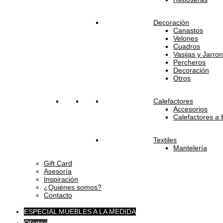
Decoración
Canastos
Velones
Cuadros
Vasijas y Jarro
Percheros
Decoración
Otros
Calefactores
Accesorios
Calefactores a 
Textiles
Mantelería
Gift Card
Asesoría
Inspiración
¿Quiénes somos?
Contacto
ESPECIAL MUEBLES A LA MEDIDA