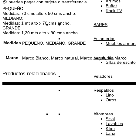
Arrimos
💳 puedes pagar con tarjeta o transferencia
Buffet
PEQUEÑO:
Rack TV
Medidas: 70 cms alto x 50 cms ancho.
MEDIANO:
Medidas: 1 mt alto x 70 cms ancho.
BARES
GRANDE:
Medidas: 1,20 mts alto x 90 cms ancho.
Estanterías
Medidas
PEQUEÑO, MEDIANO, GRANDE
Muebles a mur
Escritorios
Marco
Marco Blanco, Marco natural, Marco negro, Sin Marco
Sillas de escrito
Productos relacionados
Veladores
Respaldos
Lino
Otros
Alfombras
Sisal
Lavables
Kilim
Lana