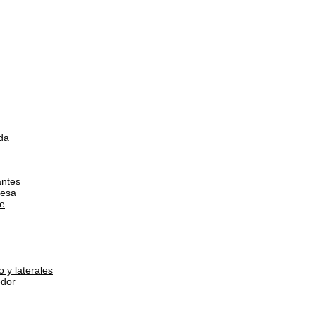
da
antes
esa
e
 y laterales
dor