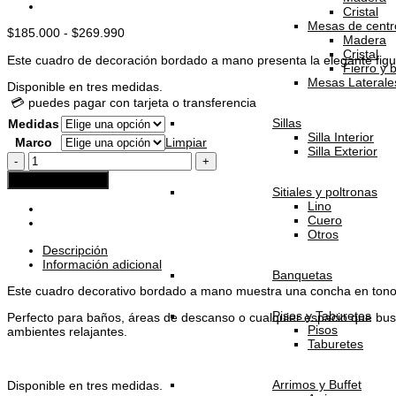
Cristal
Mesas de centr
Rango
$
185.000
-
$
269.990
Madera
de
Cristal
Este cuadro de decoración bordado a mano presenta la elegante figura 
precios:
Fierro y 
desde
Mesas Laterale
Disponible en tres medidas.
$185.000
💳 puedes pagar con tarjeta o transferencia
hasta
$269.990
Sillas
Medidas
Silla Interior
Marco
Limpiar
Silla Exterior
Bonjour
la
Agregar al carrito
mer
Sitiales y poltronas
I
Lino
cantidad
Cuero
Otros
Descripción
Información adicional
Banquetas
Este cuadro decorativo bordado a mano muestra una concha en tonos az
Pisos y Taburetes
Perfecto para baños, áreas de descanso o cualquier espacio que busq
Pisos
ambientes relajantes.
Taburetes
Arrimos y Buffet
Disponible en tres medidas.