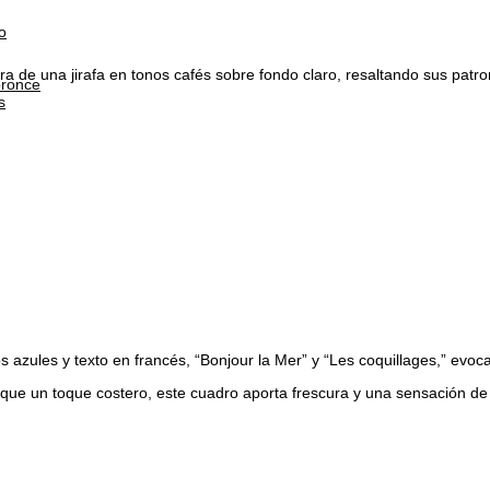
o
de una jirafa en tonos cafés sobre fondo claro, resaltando sus patrone
bronce
s
ules y texto en francés, “Bonjour la Mer” y “Les coquillages,” evocan
ue un toque costero, este cuadro aporta frescura y una sensación de 