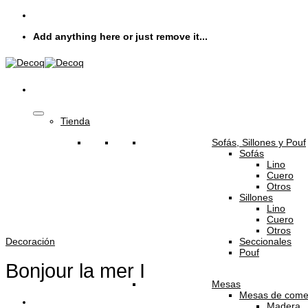
Skip
to
Add anything here or just remove it...
content
Tienda
Sofás, Sillones y Pouf
Sofás
Lino
Cuero
Otros
Sillones
Lino
Cuero
Otros
Seccionales
Decoración
Pouf
Bonjour la mer I
Mesas
Mesas de come
Madera