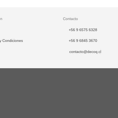
era:
es:
$1.980.000.
$1.485.000.
ón
Contacto
+56 9 6575 6328
y Condiciones
+56 9 6845 3670
contacto@decoq.cl