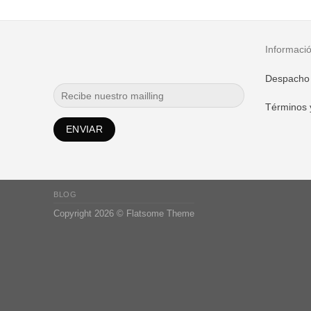
era:
es:
$1.999.900.
$1.599.990.
Informaci
Despacho
Términos 
BLOG
Copyright 2026 ©
Flatsome Theme