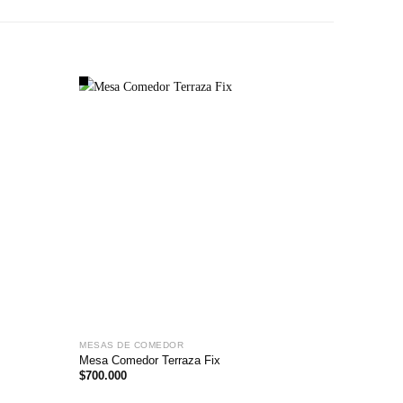
MESAS DE COMEDOR
MESAS D
Mesa Comedor Terraza Fix
Mesa de 
$
700.000
$
780.000