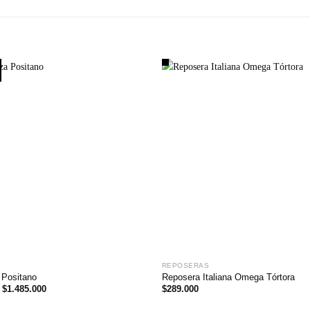
REPOSERAS
 Positano
Reposera Italiana Omega Tórtora
El
El
$
1.485.000
$
289.000
precio
precio
original
actual