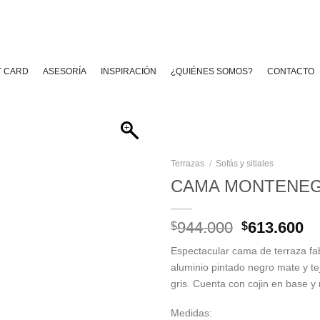
T CARD
ASESORÍA
INSPIRACIÓN
¿QUIÉNES SOMOS?
CONTACTO
Terrazas
/
Sofás y sitiales
CAMA MONTENE
El
El
944.000
613.600
$
$
precio
pr
Espectacular cama de terraza fa
original
ac
aluminio pintado negro mate y te
era:
es
gris. Cuenta con cojin en base y 
$944.000.
$6
Medidas: