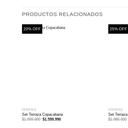
PRODUCTOS RELACIONADOS
20% OFF
25% OFF
OFERTAS
OFERTAS
Set Terraza Copacabana
Set Terraza
El
El
$
1.999.900
$
1.599.990
$
1.980.000
precio
precio
original
actual