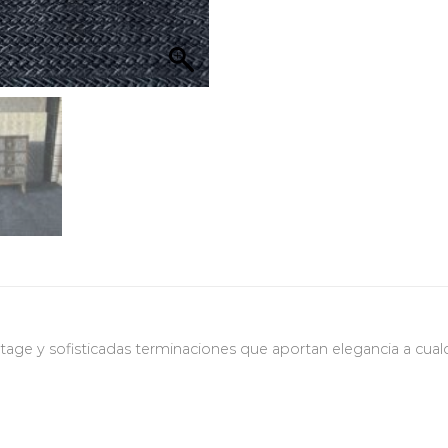
e y sofisticadas terminaciones que aportan elegancia a cualq