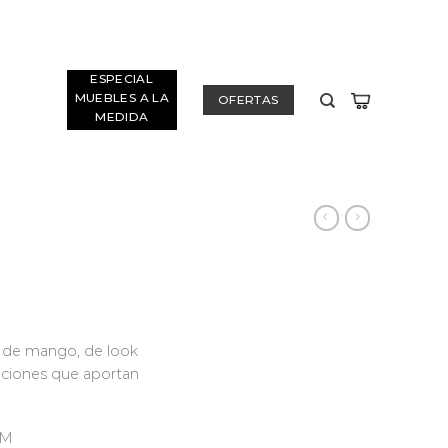
ESPECIAL
MUEBLES A LA
OFERTAS
MEDIDA
 de mango, de look
naciones que aportan
CM