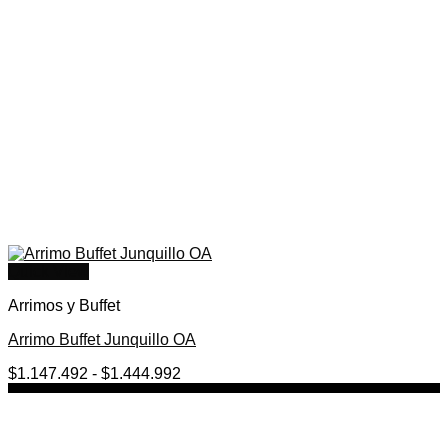
Quick View
Arrimos y Buffet
Arrimo Buffet Junquillo OA
Rango
$
1.147.492
-
$
1.444.992
de
precios:
desde
$1.147.492