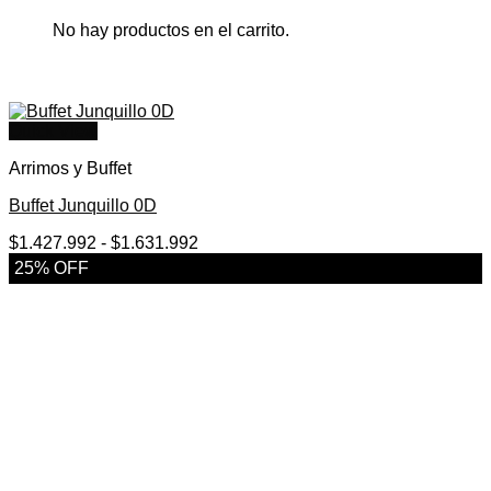
No hay productos en el carrito.
Quick View
Arrimos y Buffet
Buffet Junquillo 0D
Rango
$
1.427.992
-
$
1.631.992
de
25% OFF
precios:
desde
$1.427.992
hasta
$1.631.992