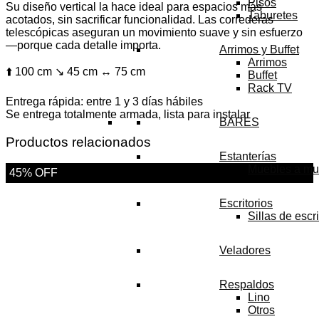
Pisos
Su diseño vertical la hace ideal para espacios más
Taburetes
acotados, sin sacrificar funcionalidad. Las correderas
telescópicas aseguran un movimiento suave y sin esfuerzo
—porque cada detalle importa.
Arrimos y Buffet
Arrimos
⬆️ 100 cm ↘️ 45 cm ↔️ 75 cm
Buffet
Rack TV
Entrega rápida: entre 1 y 3 días hábiles
Se entrega totalmente armada, lista para instalar
BARES
Productos relacionados
Estanterías
Muebles a mu
45% OFF
Escritorios
Sillas de escri
Veladores
Respaldos
Lino
Otros