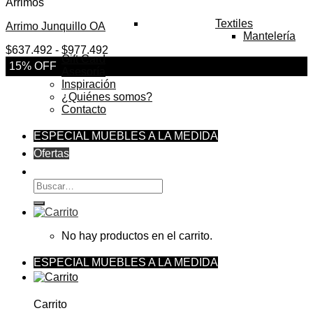
Arrimos
Textiles
Arrimo Junquillo OA
Mantelería
Rango
$
637.492
-
$
977.492
Gift Card
de
15% OFF
Asesoría
precios:
Inspiración
desde
¿Quiénes somos?
$637.492
Contacto
hasta
$977.492
ESPECIAL MUEBLES A LA MEDIDA
Ofertas
Buscar
por:
No hay productos en el carrito.
ESPECIAL MUEBLES A LA MEDIDA
Carrito