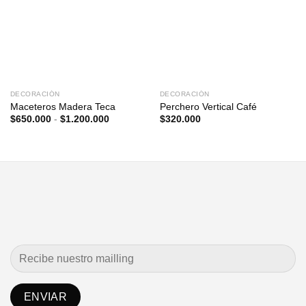
DECORACIÓN
DECORACIÓN
Maceteros Madera Teca
Perchero Vertical Café
Rango
$
650.000
-
$
1.200.000
$
320.000
de
precios:
desde
$650.000
hasta
$1.200.000