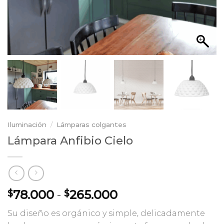
Iluminación
/
Lámparas colgantes
Lámpara Anfibio Cielo
Rango
78.000
-
265.000
$
$
de
Su diseño es orgánico y simple, delicadamente
precios: