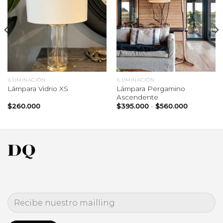
ILUMINACIÓN
ILUMINACIÓN
Lámpara Pergamino
Lámpara Vidrio XS
Ascendente
Rango
$
260.000
$
395.000
-
$
560.000
de
precios:
desde
$395.000
hasta
0
$560.000