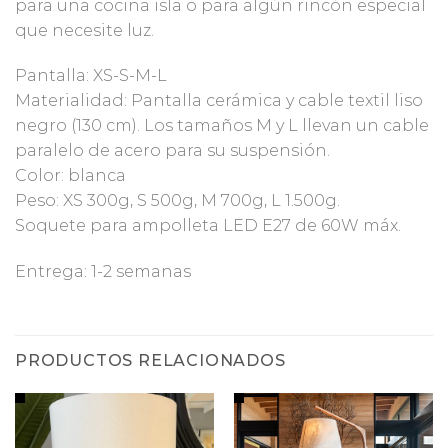
para una cocina isla o para algún rincón especial
que necesite luz.
Pantalla: XS-S-M-L
Materialidad: Pantalla cerámica y cable textil liso
negro (130 cm). Los tamaños M y L llevan un cable
paralelo de acero para su suspensión.
Color: blanca
Peso: XS 300g, S 500g, M 700g, L 1.500g.
Soquete para ampolleta LED E27 de 60W máx.
Entrega: 1-2 semanas
PRODUCTOS RELACIONADOS