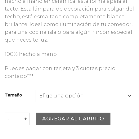
hecho a mano en cerámica, esta forma apela al
desde
tacto. Esta lámpara de decoración para colgar del
$78.000
techo, está esmaltada completamente blanca
hasta
brillante. Ideal como iluminación de tu comedor,
$265.000
para una cocina isla o para algún rincón especial
que necesite luz.
100% hecho a mano
Puedes pagar con tarjeta y 3 cuotas precio
contado***
Tamaño
Lámpara Anfibio Cielo cantidad
AGREGAR AL CARRITO