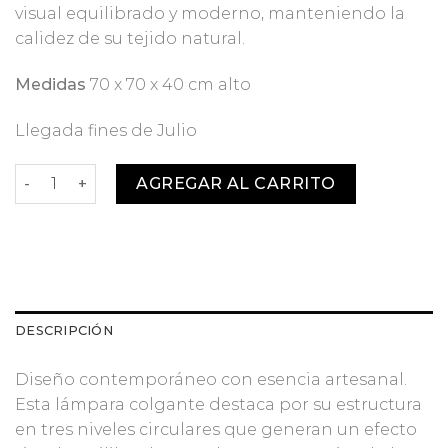
visual equilibrado y moderno, manteniendo la
calidez de su tejido natural.
Medidas
70 x 70 x 40 cm alto
Llegada fines de Julio
Lámpara Colgante Saturno - Venta Anticipada JULIO cant
AGREGAR AL CARRITO
DESCRIPCIÓN
Diseño contemporáneo con esencia artesanal.
Esta lámpara colgante destaca por su estructura
en tres niveles circulares que generan un efecto