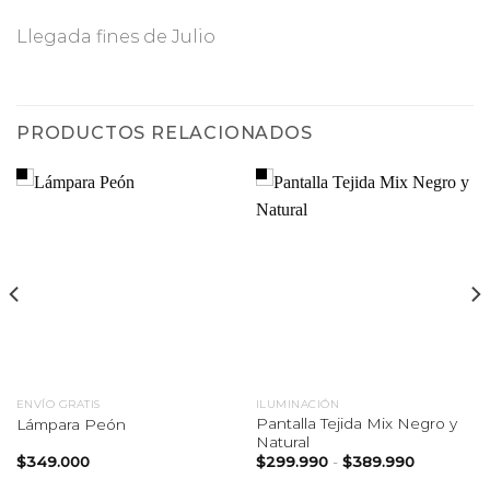
Llegada fines de Julio
PRODUCTOS RELACIONADOS
ENVÍO GRATIS
ILUMINACIÓN
Pantalla Tejida Mix Negro y
Lámpara Peón
Natural
Rango
$
349.000
$
299.990
-
$
389.990
de
precios: