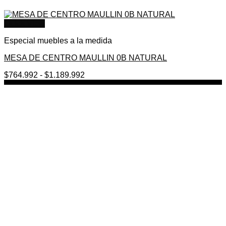
Quick View
Especial muebles a la medida
MESA DE CENTRO MAULLIN 0B NATURAL
Rango
$
764.992
-
$
1.189.992
de
precios:
desde
$764.992
hasta
$1.189.992