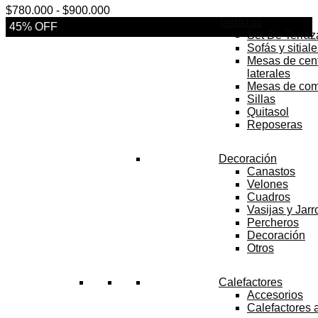
Rango
$
780.000
-
$
900.000
Terrazas
de
45% OFF
Set De Terraz
precios:
Sofás y sitial
desde
Mesas de cent
$780.000
laterales
hasta
Mesas de co
$900.000
Sillas
Quitasol
Reposeras
Decoración
Canastos
Velones
Cuadros
Vasijas y Jar
Percheros
Decoración
Otros
Calefactores
Accesorios
Calefactores 