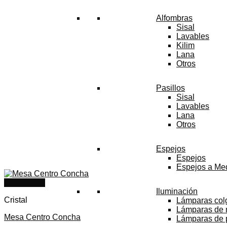
Alfombras
Sisal
Lavables
Kilim
Lana
Otros
Pasillos
Sisal
Lavables
Lana
Otros
Espejos
Espejos
Espejos a Me
Quick View
Iluminación
Cristal
Lámparas col
Lámparas de
Mesa Centro Concha
Lámparas de 