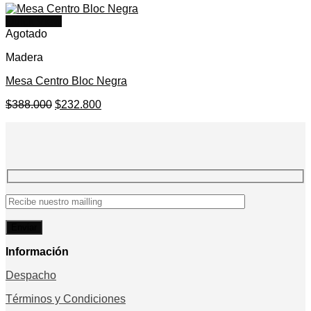
Quick View
Agotado
Madera
Mesa Centro Bloc Negra
El
El
$
388.000
$
232.800
precio
precio
original
actual
era:
es:
$388.000.
$232.800.
Información
Despacho
Términos y Condiciones