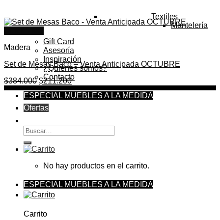
Textiles
Mantelería
Quick View
Gift Card
Madera
Asesoría
Inspiración
Set de Mesas Baco – Venta Anticipada OCTUBRE
¿Quiénes somos?
Contacto
El
El
$
384.000
$
211.200
precio
precio
ESPECIAL MUEBLES A LA MEDIDA
original
actual
era:
es:
Ofertas
$384.000.
$211.200.
Buscar
por:
No hay productos en el carrito.
ESPECIAL MUEBLES A LA MEDIDA
Carrito