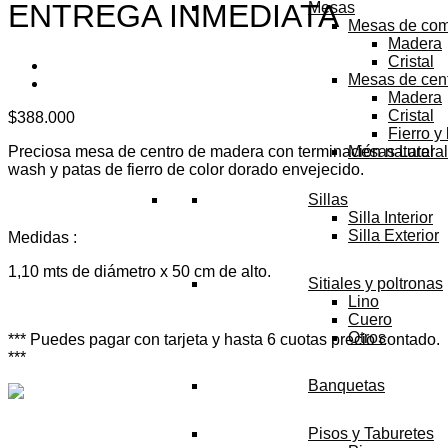
ENTREGA INMEDIATA
Mesas
Mesas de co
Madera
Cristal
Mesas de cen
Madera
Cristal
$
388.000
Fierro y
Preciosa mesa de centro de madera con terminación natural
Mesas Latera
wash y patas de fierro de color dorado envejecido.
Sillas
Silla Interior
Silla Exterior
Medidas :
1,10 mts de diámetro x 50 cm de alto.
Sitiales y poltronas
Lino
Cuero
Otros
*** Puedes pagar con tarjeta y hasta 6 cuotas precio contado.
***
Banquetas
Pisos y Taburetes