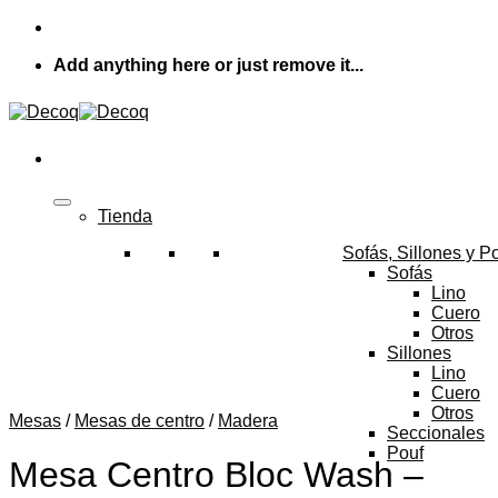
Skip
to
Add anything here or just remove it...
content
Tienda
Sofás, Sillones y P
Sofás
Lino
Cuero
Otros
Sillones
Lino
Cuero
Otros
Mesas
/
Mesas de centro
/
Madera
Seccionales
Pouf
Mesa Centro Bloc Wash –