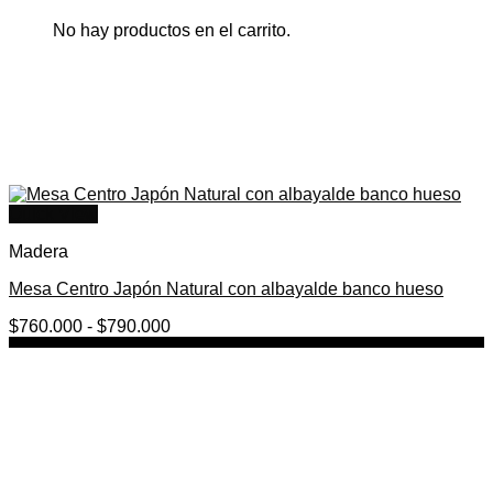
No hay productos en el carrito.
Quick View
Madera
Mesa Centro Japón Natural con albayalde banco hueso
Rango
$
760.000
-
$
790.000
de
precios:
desde
$760.000
hasta
$790.000