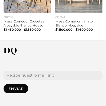
CRISTAL
CRISTAL
Mesa Comedor Crucetas
Mesa Comedor Infinito
Albayalde Blanco Hueso
Blanco Albayalde
Rango
Rango
$
1.450.000
-
$
1.550.000
$
1.500.000
-
$
1.600.000
de
de
:
precios:
precios:
desde
desde
992
$1.450.000
$1.500.
hasta
hasta
492
$1.550.000
$1.600.