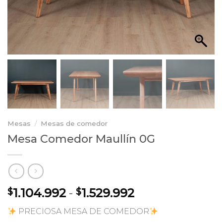
Mesas
/
Mesas de comedor
Mesa Comedor Maullín 0G
Rango
1.104.992
-
1.529.992
$
$
de
PRECIOSA MESA DE COMEDOR
precios: