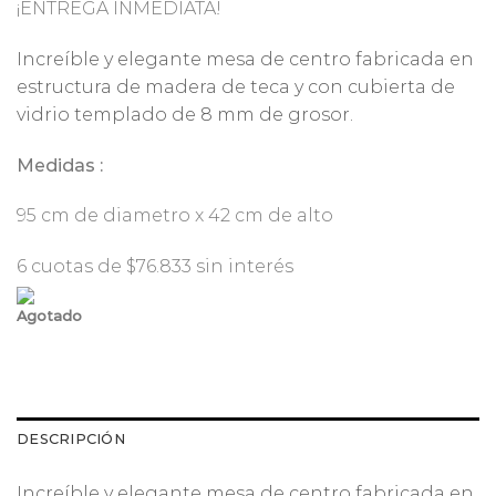
¡ENTREGA INMEDIATA!
original
actual
era:
es:
Increíble y elegante mesa de centro fabricada en
$461.000.
$253.550.
estructura de madera de teca y con cubierta de
vidrio templado de 8 mm de grosor.
Medidas :
95 cm de diametro x 42 cm de alto
6 cuotas de $76.833 sin interés
Agotado
DESCRIPCIÓN
Increíble y elegante mesa de centro fabricada en