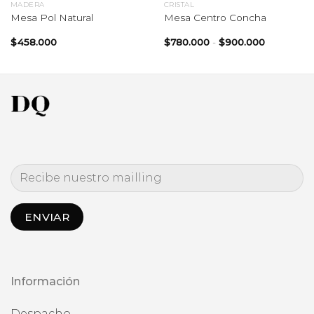
MADERA
CRISTAL
Mesa Pol Natural
Mesa Centro Concha
Rango
$
458.000
$
780.000
-
$
900.000
de
precios:
desde
$780.000
hasta
$900.000
Información
Despacho