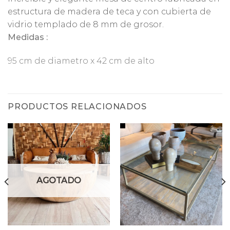
estructura de madera de teca y con cubierta de
vidrio templado de 8 mm de grosor.
Medidas :
95 cm de diametro x 42 cm de alto
PRODUCTOS RELACIONADOS
AGOTADO