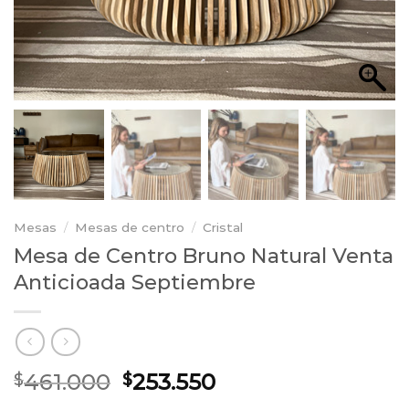
Mesas
/
Mesas de centro
/
Cristal
Mesa de Centro Bruno Natural Venta
Anticioada Septiembre
El
El
461.000
253.550
$
$
precio
precio