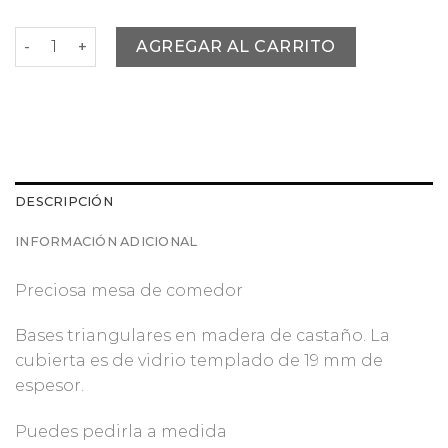
Mesa de comedor Arrow natural cantidad
AGREGAR AL CARRITO
DESCRIPCIÓN
INFORMACIÓN ADICIONAL
Preciosa mesa de comedor
Bases triangulares en madera de castaño. La
cubierta es de vidrio templado de 19 mm de
espesor.
Puedes pedirla a medida