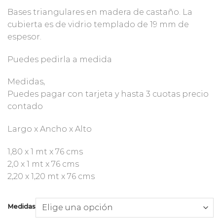
desde
Bases triangulares en madera de castaño. La
$1.490.000
cubierta es de vidrio templado de 19 mm de
hasta
espesor.
$1.610.000
Puedes pedirla a medida
Medidas,
Puedes pagar con tarjeta y hasta 3 cuotas precio
contado
Largo x Ancho x Alto
1,80 x 1 mt x 76 cms
2,0 x 1 mt x 76 cms
2,20 x 1,20 mt x 76 cms
Medidas