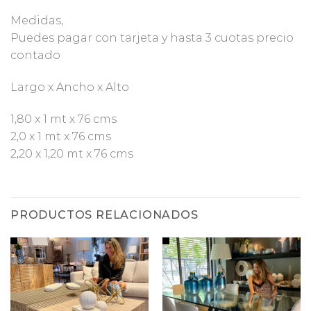
Medidas,
Puedes pagar con tarjeta y hasta 3 cuotas precio
contado
Largo x Ancho x Alto
1,80 x 1 mt x 76 cms
2,0 x 1 mt x 76 cms
2,20 x 1,20 mt x 76 cms
PRODUCTOS RELACIONADOS