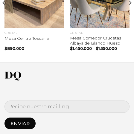
CRISTAL
CRISTAL
Mesa Comedor Crucetas
Mesa Centro Toscana
Albayalde Blanco Hueso
Rango
$
890.000
$
1.450.000
-
$
1.550.000
de
precios:
desde
$1.450.
hasta
$1.550.