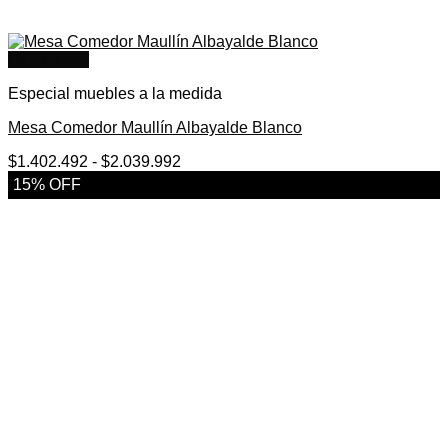
Quick View
Especial muebles a la medida
Mesa Comedor Maullín Albayalde Blanco
Rango
$
1.402.492
-
$
2.039.992
de
15% OFF
precios:
desde
$1.402.492
hasta
$2.039.992