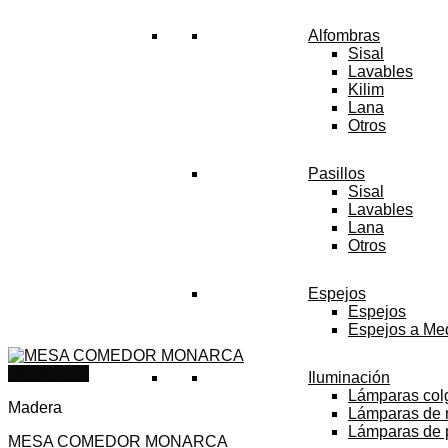
Alfombras
Sisal
Lavables
Kilim
Lana
Otros
Pasillos
Sisal
Lavables
Lana
Otros
Espejos
Espejos
Espejos a Me
Quick View
Iluminación
Lámparas col
Madera
Lámparas de
Lámparas de 
MESA COMEDOR MONARCA