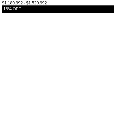
Rango
$
1.189.992
-
$
1.529.992
de
15% OFF
precios:
desde
$1.189.992
hasta
$1.529.992