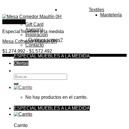
Textiles
Mantelería
Quick View
Gift Card
Asesoría
Especial muebles a la medida
Inspiración
¿Quiénes somos?
Mesa Comedor Maullín 0H
Contacto
Rango
$
1.274.992
-
$
1.572.492
ESPECIAL MUEBLES A LA MEDIDA
de
precios:
Ofertas
desde
$1.274.992
Buscar
hasta
por:
$1.572.492
No hay productos en el carrito.
ESPECIAL MUEBLES A LA MEDIDA
Carrito