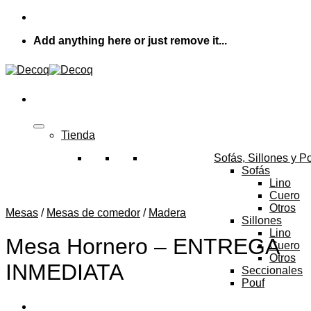
Skip
to
Add anything here or just remove it...
content
Tienda
Sofás, Sillones y P
Sofás
Lino
Cuero
Otros
Mesas
/
Mesas de comedor
/
Madera
Sillones
Lino
Mesa Hornero – ENTREGA
Cuero
Otros
INMEDIATA
Seccionales
Pouf