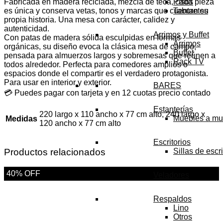
Fabricada en madera reciclada, mezcla de teca, cada pieza
Pisos
es única y conserva vetas, tonos y marcas que cuentan su
Taburetes
propia historia. Una mesa con carácter, calidez y
autenticidad.
Arrimos y Buffet
Con patas de madera sólida esculpidas en formas
Arrimos
orgánicas, su diseño evoca la clásica mesa de campo,
Buffet
pensada para almuerzos largos y sobremesas que reúnen a
Rack TV
todos alrededor. Perfecta para comedores amplios o
espacios donde el compartir es el verdadero protagonista.
Para usar en interior y exterior.
BARES
💳 Puedes pagar con tarjeta y en 12 cuotas precio contado
Estanterías
220 largo x 110 ancho x 77 cm alto, 240 largo x
Muebles a mu
Medidas
120 ancho x 77 cm alto
Escritorios
Productos relacionados
Sillas de escri
40% OFF
Veladores
Respaldos
Lino
Otros