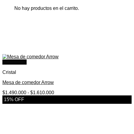
No hay productos en el carrito.
Quick View
Cristal
Mesa de comedor Arrow
Rango
$
1.490.000
-
$
1.610.000
de
15% OFF
precios:
desde
$1.490.000
hasta
$1.610.000