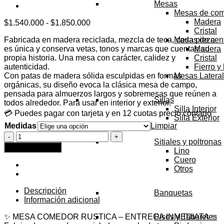
Mesas
Mesas de co
Madera
Rango
$
1.540.000
-
$
1.850.000
Cristal
de
Fabricada en madera reciclada, mezcla de teca, cada pieza
Mesas de cen
precios:
es única y conserva vetas, tonos y marcas que cuentan su
Madera
desde
propia historia. Una mesa con carácter, calidez y
Cristal
$1.540.000
autenticidad.
Fierro y
hasta
Con patas de madera sólida esculpidas en formas
Mesas Latera
$1.850.000
orgánicas, su diseño evoca la clásica mesa de campo,
pensada para almuerzos largos y sobremesas que reúnen a
Sillas
todos alrededor. Para usar en interior y exterior.
Silla Interior
💳 Puedes pagar con tarjeta y en 12 cuotas precio contado
Silla Exterior
Medidas
Limpiar
Mesa
Sitiales y poltronas
Hornero
Agregar al carrito
Lino
-
Cuero
ENTREGA
Otros
INMEDIATA
cantidad
Descripción
Banquetas
Información adicional
✨ MESA COMEDOR RUSTICA – ENTREGA INMEDIATA ✨
Pisos y Taburetes