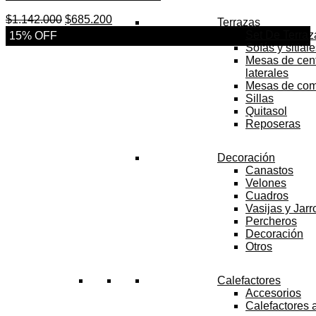
El
El
$
1.142.000
$
685.200
Terrazas
precio
precio
Set De Terraz
15% OFF
original
actual
Sofás y sitial
era:
es:
Mesas de cent
$1.142.000.
$685.200.
laterales
Mesas de co
Sillas
Quitasol
Reposeras
Decoración
Canastos
Velones
Cuadros
Vasijas y Jar
Percheros
Decoración
Otros
Calefactores
Accesorios
Calefactores 