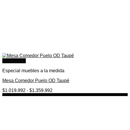
Quick View
Especial muebles a la medida
Mesa Comedor Puelo OD Taupé
Rango
$
1.019.992
-
$
1.359.992
de
precios:
desde
$1.019.992
hasta
$1.359.992