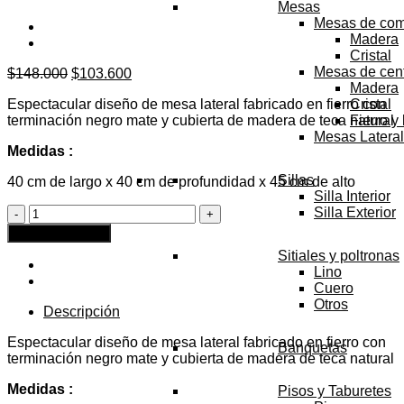
Mesas
Mesas de co
Madera
Cristal
Mesas de cen
El
El
$
148.000
$
103.600
Madera
precio
precio
Espectacular diseño de mesa lateral fabricado en fierro con
Cristal
original
actual
terminación negro mate y cubierta de madera de teca natural
Fierro y
era:
es:
Mesas Latera
$148.000.
$103.600.
Medidas :
Sillas
40 cm de largo x 40 cm de profundidad x 45 cm de alto
Silla Interior
Mesa
Silla Exterior
Lateral
Agregar al carrito
Brooklyn
Sitiales y poltronas
Black
Lino
-
Cuero
Venta
Otros
Anticipada
Descripción
JULIO
cantidad
Espectacular diseño de mesa lateral fabricado en fierro con
Banquetas
terminación negro mate y cubierta de madera de teca natural
Medidas :
Pisos y Taburetes