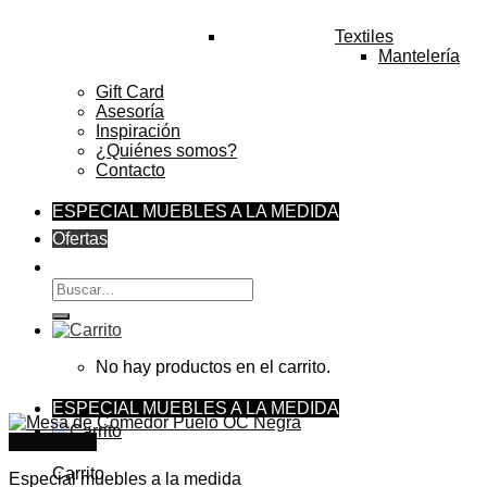
$1.742.492
Textiles
Mantelería
Gift Card
Asesoría
Inspiración
¿Quiénes somos?
Contacto
ESPECIAL MUEBLES A LA MEDIDA
Ofertas
Buscar
por:
No hay productos en el carrito.
ESPECIAL MUEBLES A LA MEDIDA
Quick View
Carrito
Especial muebles a la medida