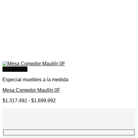
Quick View
Especial muebles a la medida
Mesa Comedor Maullín 0F
Rango
$
1.317.492
-
$
1.699.992
de
precios:
desde
$1.317.492
hasta
$1.699.992