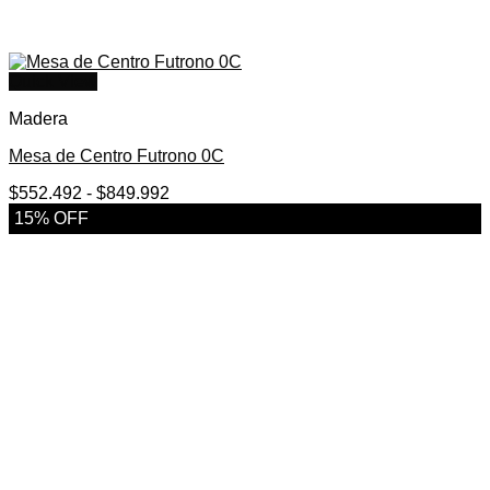
Quick View
Madera
Mesa de Centro Futrono 0C
Rango
$
552.492
-
$
849.992
de
15% OFF
precios:
desde
$552.492
hasta
$849.992