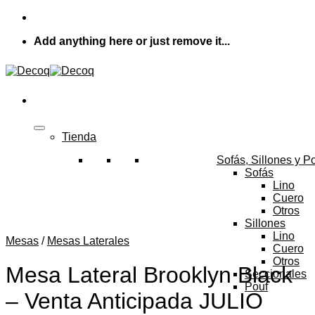
Skip
to
Add anything here or just remove it...
content
Tienda
Sofás, Sillones y P
Sofás
Lino
Cuero
Otros
Sillones
Lino
Mesas
/
Mesas Laterales
Cuero
Otros
Mesa Lateral Brooklyn Black
Seccionales
Pouf
– Venta Anticipada JULIO