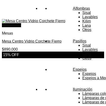
Alfombras
Sisal
Lavables
Kilim
Quick View
Lana
Otros
Mesas
Pasillos
Mesa Centro Vidrio Corchete Fierro
Sisal
$
890.000
Lavables
Lana
15% OFF
Otros
Espejos
Espejos
Espejos a Me
Iluminación
Lámparas col
Lámparas de
Lámparas de 