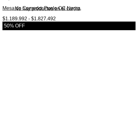
Mesa de Comedor Puelo OC Negra
No hay productos en el carrito.
Rango
$
1.189.992
-
$
1.827.492
de
50% OFF
precios:
desde
$1.189.992
hasta
$1.827.492