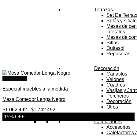
Terrazas
Set De Terraz
Sofás y sitial
Mesas de cent
laterales
Mesas de co
Sillas
Quitasol
Reposeras
Decoración
Canastos
Quick View
Velones
Cuadros
Especial muebles a la medida
Vasijas y Jar
Percheros
Mesa Comedor Lenga Negro
Decoración
Otros
Rango
$
1.062.492
-
$
1.742.492
de
15% OFF
precios:
Calefactores
desde
Accesorios
$1.062.492
Calefactores 
hasta