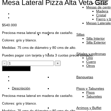
Mesa Lateral Pizza Alta Veta Gris
Cristal
Mesas de centr
Madera
Cristal
Fierro y 
Mesas Laterale
$
540.000
Preciosa mesa lateral en madera de castaño.
Sillas
Silla Interior
Colores: gris y blanco.
Silla Exterior
Medidas: 75 cms de diámetro y 80 cms de alto.
Sitiales y poltronas
Puedes pagar con tarjeta y hasta 3 cuotas precio contado.
Lino
Cuero
Mesa
Otros
Lateral
Agregar al carrito
Pizza
Alta
Banquetas
Veta
Gris
cantidad
Descripción
Pisos y Taburetes
Pisos
Preciosa mesa lateral en madera de castaño.
Taburetes
Colores: gris y blanco.
Arrimos y Buffet
Medidas: 75 cms de diámetro y 80 cms de alto.