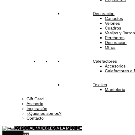
Decoración
Canastos
Velones
Cuadros
Vasijas y Jarro
Percheros
Decoración
Otros
Calefactores
Accesorios
Calefactores a 
Textiles
Mantelería
Gift Card
Asesoría
Inspiración
¿Quiénes somos?
Contacto
ESPECIAL MUEBLES A LA MEDIDA
Quick View