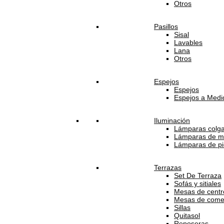
Otros
Pasillos
Sisal
Lavables
Lana
Otros
Espejos
Espejos
Espejos a Medi
Iluminación
Lámparas colg
Lámparas de m
Lámparas de pi
Terrazas
Set De Terraza
Sofás y sitiales
Mesas de centro
Mesas de come
Sillas
Quitasol
Reposeras