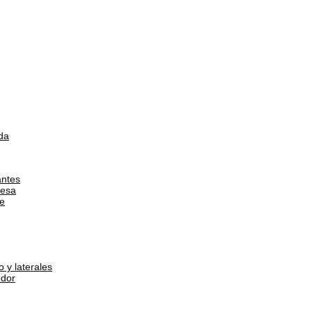
da
antes
esa
e
 y laterales
dor