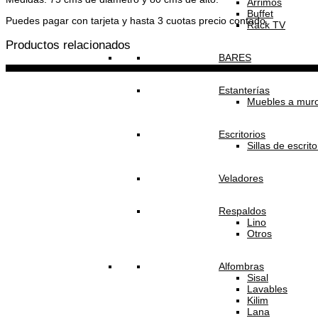
Arrimos
Buffet
Puedes pagar con tarjeta y hasta 3 cuotas precio contado.
Rack TV
Productos relacionados
BARES
Estanterías
Muebles a mur
Escritorios
Sillas de escrito
Veladores
Respaldos
Lino
Otros
Alfombras
Sisal
Lavables
Kilim
Lana