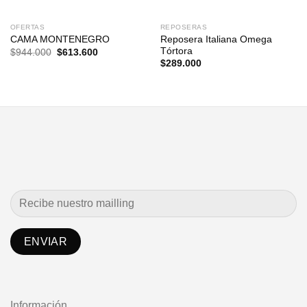
OFERTAS
REPOSERAS
Reposera Italiana Omega
CAMA MONTENEGRO
Tórtora
El
El
$
944.000
$
613.600
precio
precio
$
289.000
original
actual
era:
es:
$944.000.
$613.600.
Información