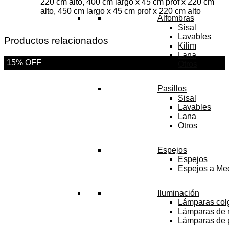
220 cm alto, 400 cm largo x 45 cm prof x 220 cm
alto, 450 cm largo x 45 cm prof x 220 cm alto
Alfombras
Sisal
Lavables
Productos relacionados
Kilim
Lana
15% OFF
Otros
Pasillos
Sisal
Lavables
Lana
Otros
Espejos
Espejos
Espejos a Me
Iluminación
Lámparas col
Lámparas de
Lámparas de 