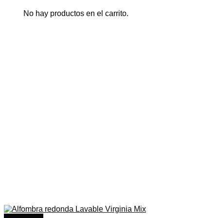
desde
$1.062.492
No hay productos en el carrito.
hasta
$1.742.492
Quick View