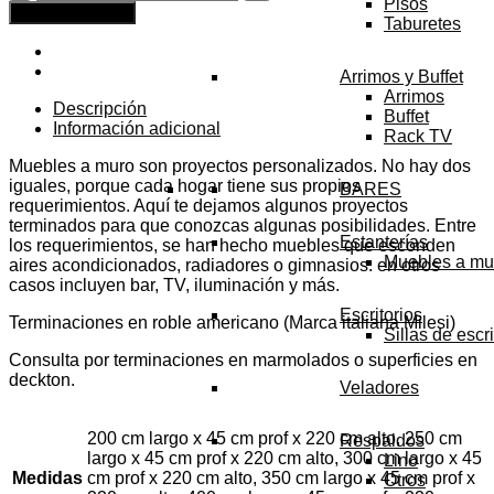
Pisos
a
Agregar al carrito
Taburetes
Muro
Proyecto
Lobos
Arrimos y Buffet
Bar
Arrimos
cantidad
Descripción
Buffet
Información adicional
Rack TV
Muebles a muro son proyectos personalizados. No hay dos
iguales, porque cada hogar tiene sus propios
BARES
requerimientos. Aquí te dejamos algunos proyectos
terminados para que conozcas algunas posibilidades. Entre
Estanterías
los requerimientos, se han hecho muebles que esconden
Muebles a mu
aires acondicionados, radiadores o gimnasios. en otros
casos incluyen bar, TV, iluminación y más.
Escritorios
Terminaciones en roble americano (Marca italiana Milesi)
Sillas de escri
Consulta por terminaciones en marmolados o superficies en
deckton.
Veladores
200 cm largo x 45 cm prof x 220 cm alto, 250 cm
Respaldos
largo x 45 cm prof x 220 cm alto, 300 cm largo x 45
Lino
Medidas
cm prof x 220 cm alto, 350 cm largo x 45 cm prof x
Otros