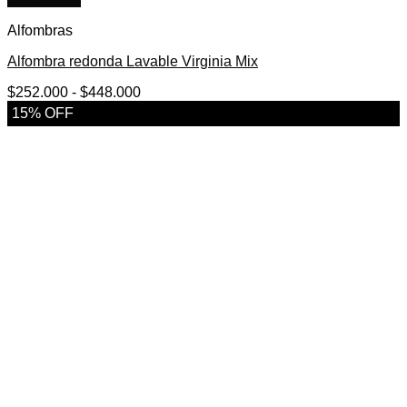
Alfombras
Alfombra redonda Lavable Virginia Mix
Rango
$
252.000
-
$
448.000
de
15% OFF
precios:
desde
$252.000
hasta
$448.000