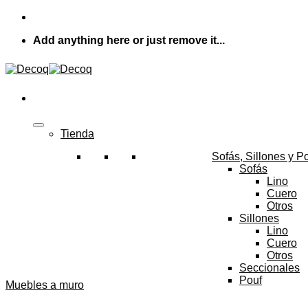
Skip
to
Add anything here or just remove it...
content
Tienda
Sofás, Sillones y P
Sofás
Lino
Cuero
Otros
Sillones
Lino
Cuero
Otros
Seccionales
Pouf
Muebles a muro