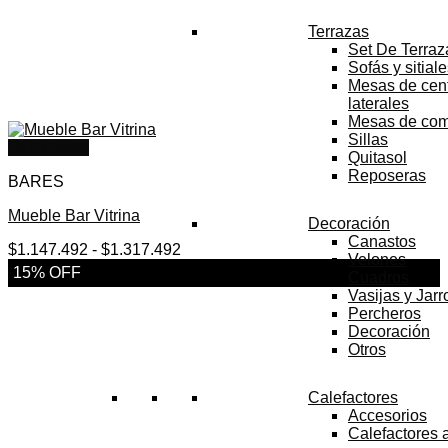
Terrazas
Set De Terraz
Sofás y sitial
Mesas de cent
laterales
Mesas de co
Sillas
Quick View
Quitasol
Reposeras
BARES
Mueble Bar Vitrina
Decoración
Canastos
Rango
$
1.147.492
-
$
1.317.492
Velones
de
15% OFF
Cuadros
precios:
Vasijas y Jar
desde
Percheros
$1.147.492
Decoración
hasta
Otros
$1.317.492
Calefactores
Accesorios
Calefactores 