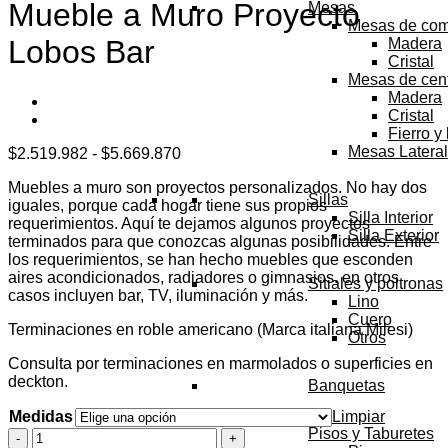
Mueble a Muro Proyecto
Mesas
Mesas de co
Lobos Bar
Madera
Cristal
Mesas de cen
Madera
Cristal
Fierro y
Mesas Latera
Rango
$
2.519.982
-
$
5.669.870
de
Muebles a muro son proyectos personalizados. No hay dos
precios:
Sillas
iguales, porque cada hogar tiene sus propios
desde
Silla Interior
requerimientos. Aquí te dejamos algunos proyectos
$2.519.982
Silla Exterior
terminados para que conozcas algunas posibilidades. Entre
hasta
los requerimientos, se han hecho muebles que esconden
$5.669.870
aires acondicionados, radiadores o gimnasios. en otros
Sitiales y poltronas
casos incluyen bar, TV, iluminación y más.
Lino
Cuero
Terminaciones en roble americano (Marca italiana Milesi)
Otros
Consulta por terminaciones en marmolados o superficies en
deckton.
Banquetas
Medidas
Limpiar
Pisos y Taburetes
Mueble