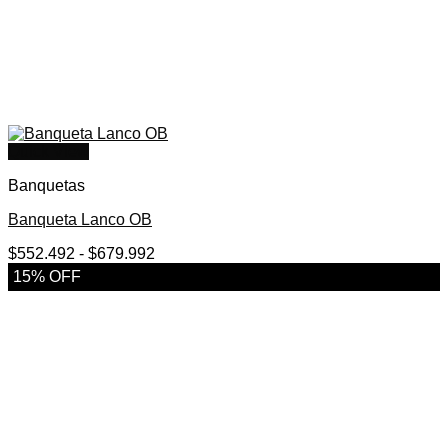
Quick View
Banquetas
Banqueta Lanco OB
Rango
$
552.492
-
$
679.992
de
15% OFF
precios:
desde
$552.492
hasta
$679.992