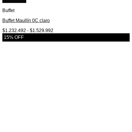
Quick View
Buffet
Buffet Maullín 0C claro
Rango
$
1.232.492
-
$
1.529.992
de
15% OFF
precios:
desde
$1.232.492
hasta
$1.529.992