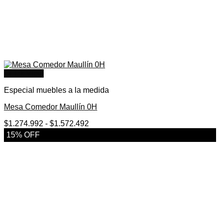
Quick View
Especial muebles a la medida
Mesa Comedor Maullín 0H
Rango
$
1.274.992
-
$
1.572.492
de
15% OFF
precios:
desde
$1.274.992
hasta
$1.572.492