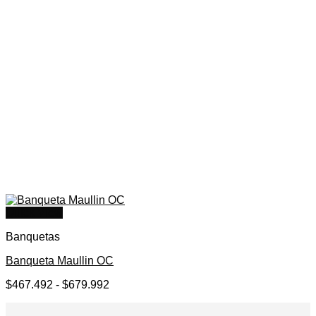
Quick View
Banquetas
Banqueta Maullin OC
Rango
$
467.492
-
$
679.992
de
precios: