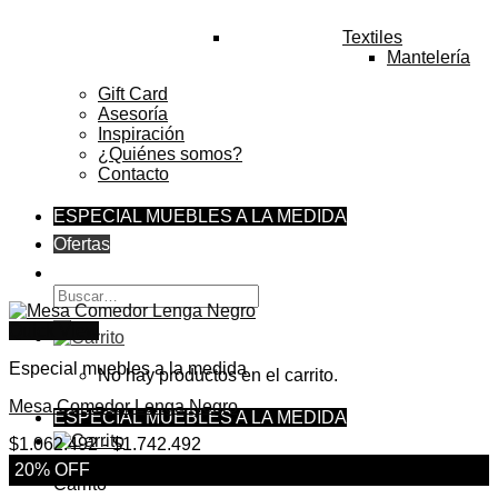
Textiles
Mantelería
Gift Card
Asesoría
Inspiración
¿Quiénes somos?
Contacto
ESPECIAL MUEBLES A LA MEDIDA
Ofertas
Buscar
por:
Quick View
Especial muebles a la medida
No hay productos en el carrito.
Mesa Comedor Lenga Negro
ESPECIAL MUEBLES A LA MEDIDA
Rango
$
1.062.492
-
$
1.742.492
de
20% OFF
precios:
Carrito