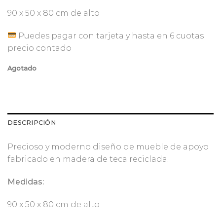
90 x 50 x 80 cm de alto
Puedes pagar con tarjeta y hasta en 6 cuotas
precio contado
Agotado
DESCRIPCIÓN
Precioso y moderno diseño de mueble de apoyo
fabricado en madera de teca reciclada.
Medidas:
90 x 50 x 80 cm de alto