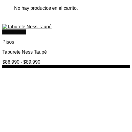
No hay productos en el carrito.
Quick View
Pisos
Taburete Ness Taupé
Rango
$
86.990
-
$
89.990
de
precios:
desde
$86.990
hasta
$89.990