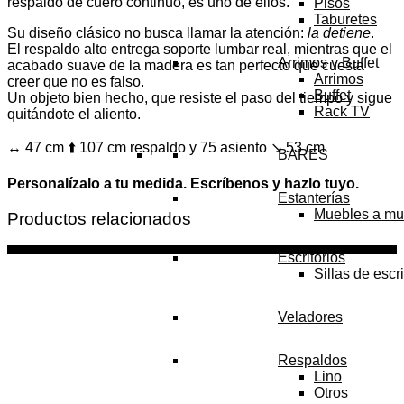
respaldo de cuero continuo, es uno de ellos.
Pisos
Taburetes
Su diseño clásico no busca llamar la atención:
la detiene
.
El respaldo alto entrega soporte lumbar real, mientras que el
Arrimos y Buffet
acabado suave de la madera es tan perfecto que cuesta
Arrimos
creer que no es falso.
Buffet
Un objeto bien hecho, que resiste el paso del tiempo y sigue
Rack TV
quitándote el aliento.
↔️ 47 cm ⬆️ 107 cm respaldo y 75 asiento ↘️ 53 cm
BARES
Personalízalo a tu medida. Escríbenos y hazlo tuyo.
Estanterías
Muebles a mu
Productos relacionados
Escritorios
Sillas de escri
Veladores
Respaldos
Lino
Otros