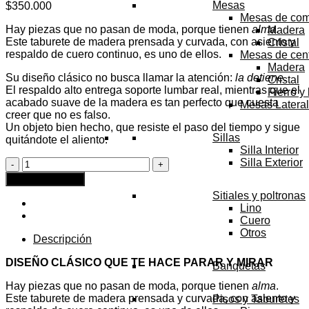
Mesas
$
350.000
Mesas de co
Hay piezas que no pasan de moda, porque tienen
alma
.
Madera
Este taburete de madera prensada y curvada, con asiento y
Cristal
respaldo de cuero continuo, es uno de ellos.
Mesas de cen
Madera
Su diseño clásico no busca llamar la atención:
la detiene
.
Cristal
El respaldo alto entrega soporte lumbar real, mientras que el
Fierro y
acabado suave de la madera es tan perfecto que cuesta
Mesas Latera
creer que no es falso.
Un objeto bien hecho, que resiste el paso del tiempo y sigue
Sillas
quitándote el aliento.
Silla Interior
Piso
Silla Exterior
Cuero
Agregar al carrito
Continuo
Sitiales y poltronas
cantidad
Lino
Cuero
Otros
Descripción
DISEÑO CLÁSICO QUE TE HACE PARAR Y MIRAR
Banquetas
Hay piezas que no pasan de moda, porque tienen
alma
.
Este taburete de madera prensada y curvada, con asiento y
Pisos y Taburetes