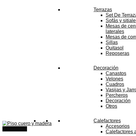
$86.990
Terrazas
hasta
Set De Terraz
$89.990
Sofás y sitial
Mesas de cent
laterales
Mesas de co
Sillas
Quitasol
Reposeras
Decoración
Canastos
Velones
Cuadros
Vasijas y Jar
Percheros
Decoración
Otros
Calefactores
Accesorios
Quick View
Calefactores 