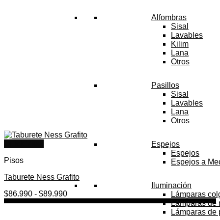
Alfombras
Sisal
Lavables
Kilim
Lana
Otros
Pasillos
Sisal
Lavables
Lana
Otros
Quick View
Espejos
Espejos
Pisos
Espejos a Me
Taburete Ness Grafito
Iluminación
Rango
$
86.990
-
$
89.990
Lámparas col
de
Lámparas de
precios:
Lámparas de 
desde