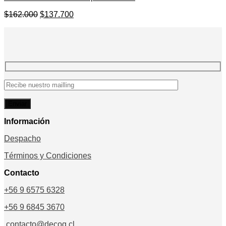
El
El
$
162.000
$
137.700
precio
precio
original
actual
era:
es:
$162.000.
$137.700.
Información
Despacho
Términos y Condiciones
Contacto
+56 9 6575 6328
+56 9 6845 3670
contacto@decoq.cl