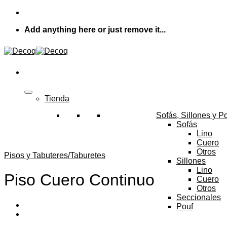
Skip
to
Add anything here or just remove it...
content
Tienda
Sofás, Sillones y P
Sofás
Lino
Cuero
Otros
Pisos y Tabuteres/Taburetes
Sillones
Lino
Piso Cuero Continuo
Cuero
Otros
Seccionales
Pouf