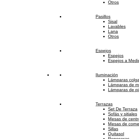
Otros
Pasillos
Sisal
Lavables
Lana
Otros
Espejos
Espejos
Espejos a Medi
Iluminación
Lámparas colg
Lámparas de m
Lámparas de pi
Terrazas
Set De Terraza
Sofás y sitiales
Mesas de centro
Mesas de come
Sillas
Quitasol
Reposeras