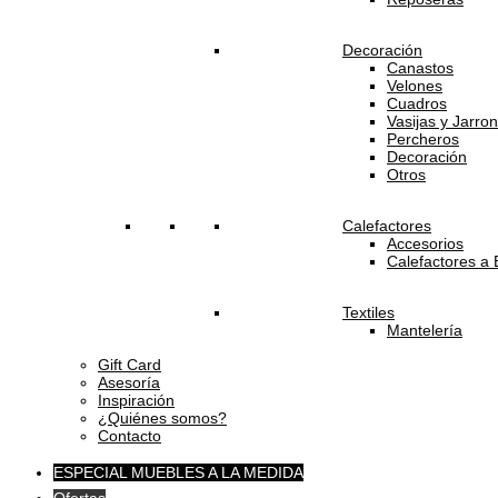
Decoración
Canastos
Velones
Cuadros
Vasijas y Jarro
Percheros
Decoración
Otros
Calefactores
Accesorios
Calefactores a 
Textiles
Mantelería
Gift Card
Asesoría
Inspiración
¿Quiénes somos?
Contacto
ESPECIAL MUEBLES A LA MEDIDA