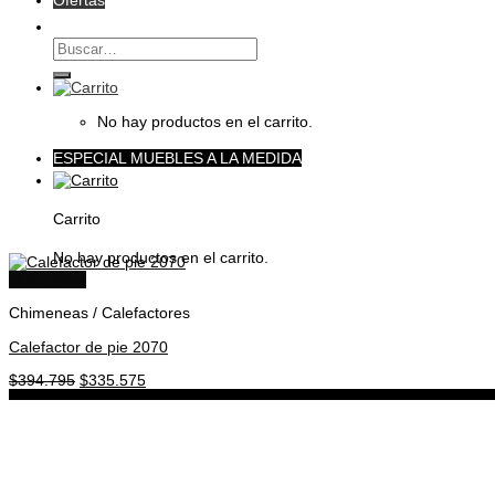
Ofertas
Buscar
por:
No hay productos en el carrito.
ESPECIAL MUEBLES A LA MEDIDA
Carrito
No hay productos en el carrito.
Quick View
Chimeneas / Calefactores
Calefactor de pie 2070
El
El
$
394.795
$
335.575
precio
precio
original
actual
era:
es:
$394.795.
$335.575.