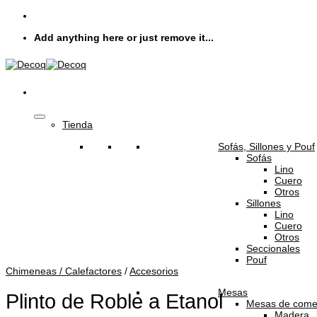
Skip
to
Add anything here or just remove it...
content
Tienda
Sofás, Sillones y Pouf
Sofás
Lino
Cuero
Otros
Sillones
Lino
Cuero
Otros
Seccionales
Pouf
Chimeneas / Calefactores
/
Accesorios
Mesas
Plinto de Roble a Etanol
Mesas de come
Madera