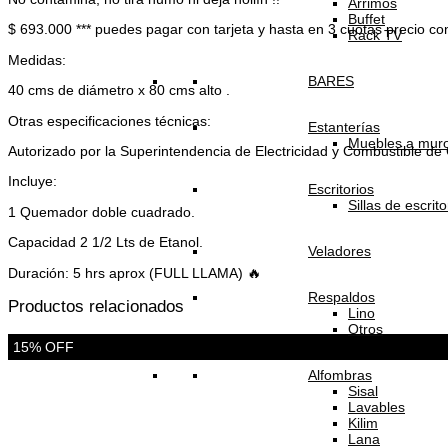
Arrimos
Buffet
$ 693.000 *** puedes pagar con tarjeta y hasta en 3 cuotas precio co
Rack TV
Medidas:
BARES
40 cms de diámetro x 80 cms alto .
Otras especificaciones técnicas:
Estanterías
Muebles a mur
Autorizado por la Superintendencia de Electricidad y Combustible de 
Incluye:
Escritorios
Sillas de escrito
1 Quemador doble cuadrado.
Capacidad 2 1/2 Lts de Etanol.
Veladores
Duración: 5 hrs aprox (FULL LLAMA) 🔥
Respaldos
Productos relacionados
Lino
Otros
15% OFF
Alfombras
Sisal
Lavables
Kilim
Lana