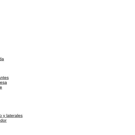
da
antes
esa
e
 y laterales
dor