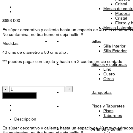
Cristal
Mesas de centr
Madera
Cristal
$
693.000
Fierro y 
Mesas Laterale
Es súper decorativo y calienta hasta un espacio de 40 mts cuadrados
No contamina, no tira humo ni deja hollín !!
Sillas
Medidas:
Silla Interior
Silla Exterior
40 cms de diámetro x 80 cms alto .
*** puedes pagar con tarjeta y hasta en 3 cuotas precio contado
Sitiales y poltronas
Lino
Cuero
Otros
Plinto
Banquetas
de
Agregar al carrito
Roble
a
Pisos y Taburetes
Etanol
Pisos
cantidad
Taburetes
Descripción
Es súper decorativo y calienta hasta un espacio de 40 mts cuadrados
Arrimos y Buffet
No contamina, no tira humo ni deja hollín !!