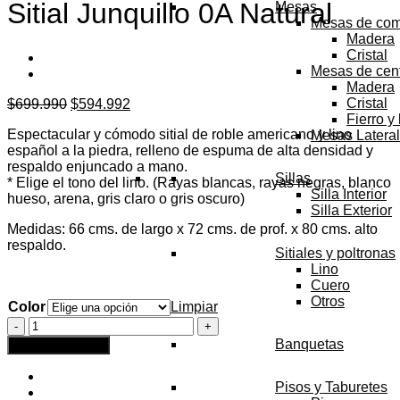
Sitial Junquillo 0A Natural
Mesas
Mesas de co
Madera
Cristal
Mesas de cen
Madera
El
El
Cristal
$
699.990
$
594.992
precio
precio
Fierro y
Espectacular y cómodo sitial de roble americano y lino
original
actual
Mesas Latera
español a la piedra, relleno de espuma de alta densidad y
era:
es:
respaldo enjuncado a mano.
$699.990.
$594.992.
Sillas
* Elige el tono del lino. (Rayas blancas, rayas negras, blanco
Silla Interior
hueso, arena, gris claro o gris oscuro)
Silla Exterior
Medidas: 66 cms. de largo x 72 cms. de prof. x 80 cms. alto
respaldo.
Sitiales y poltronas
Lino
Cuero
Otros
Color
Limpiar
Sitial
Junquillo
Banquetas
Agregar al carrito
0A
Natural
Pisos y Taburetes
cantidad