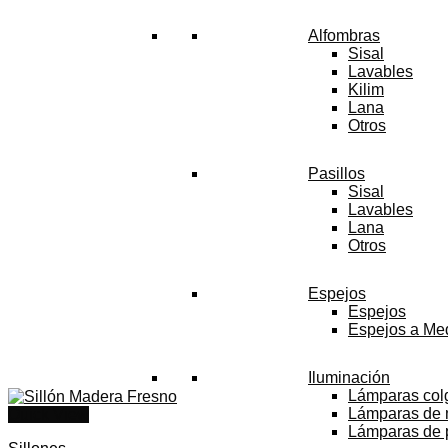
Alfombras
Sisal
Lavables
Kilim
Lana
Otros
Pasillos
Sisal
Lavables
Lana
Otros
Espejos
Espejos
Espejos a Me
Iluminación
Lámparas col
Lámparas de
Quick View
Lámparas de 