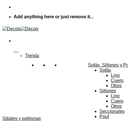
Skip
to
Add anything here or just remove it...
content
Tienda
Sofás, Sillones y P
Sofás
Lino
Cuero
Otros
Sillones
Lino
Cuero
Otros
Seccionales
Pouf
Sitiales y poltronas