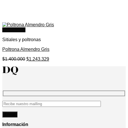
Quick View
Sitiales y poltronas
Poltrona Almendro Gris
El
El
$
1.400.000
$
1.243.329
precio
precio
original
actual
era:
es:
$1.400.000.
$1.243.329.
Información