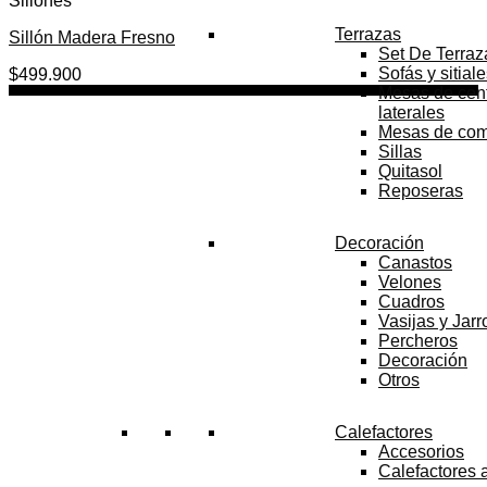
Sillones
Terrazas
Sillón Madera Fresno
Set De Terraz
Sofás y sitial
$
499.900
Mesas de cent
laterales
Mesas de co
Sillas
Quitasol
Reposeras
Decoración
Canastos
Velones
Cuadros
Vasijas y Jar
Percheros
Decoración
Otros
Calefactores
Accesorios
Calefactores 