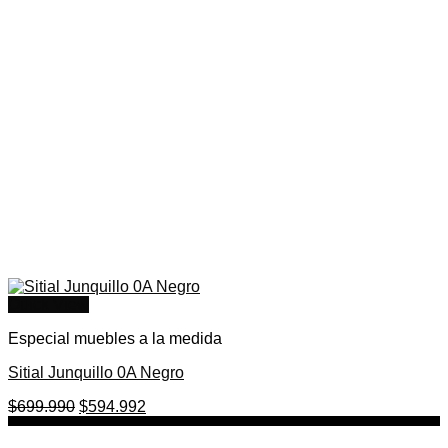
Quick View
Especial muebles a la medida
Sitial Junquillo 0A Negro
El
El
$
699.990
$
594.992
precio
precio
original
actual