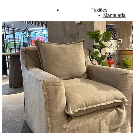
Textiles
Mantelería
Gift Card
Asesoría
Inspiración
¿Quiénes somos?
Contacto
ESPECIAL MUEBLES A LA MEDIDA
Ofertas
Buscar
por:
No hay productos en el carrito.
ESPECIAL MUEBLES A LA MEDIDA
Carrito