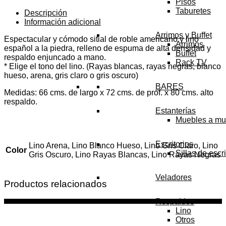
Pisos
Taburetes
Descripción
Información adicional
Arrimos y Buffet
Espectacular y cómodo sitial de roble americano y lino
Arrimos
español a la piedra, relleno de espuma de alta densidad y
Buffet
respaldo enjuncado a mano.
Rack TV
* Elige el tono del lino. (Rayas blancas, rayas negras, blanco
hueso, arena, gris claro o gris oscuro)
BARES
Medidas: 66 cms. de largo x 72 cms. de prof. x 80 cms. alto
respaldo.
Estanterías
Muebles a mu
Escritorios
Lino Arena, Lino Blanco Hueso, Lino Gris Claro, Lino
Color
Sillas de escri
Gris Oscuro, Lino Rayas Blancas, Lino Rayas Negras
Veladores
Productos relacionados
Respaldos
Lino
Otros