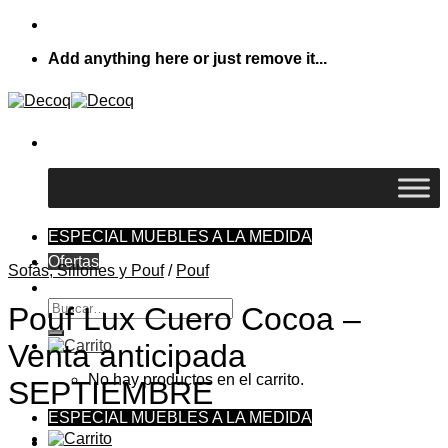
Skip
to
Add anything here or just remove it...
content
ESPECIAL MUEBLES A LA MEDIDA
Ofertas
Sofás, Sillones y Pouf
/
Pouf
Buscar
Pouf Lux Cuero Cocoa –
por:
Venta anticipada
No hay productos en el carrito.
SEPTIEMBRE
ESPECIAL MUEBLES A LA MEDIDA