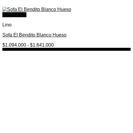
Quick View
Lino
Sofa El Bendito Blanco Hueso
Rango
$
1.094.000
-
$
1.641.000
de
precios:
desde
$1.094.000
hasta
$1.641.000