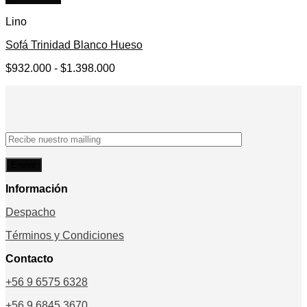
Lino
Sofá Trinidad Blanco Hueso
Rango
$
932.000
-
$
1.398.000
de
precios:
desde
$932.000
hasta
$1.398.000
Información
Despacho
Términos y Condiciones
Contacto
+56 9 6575 6328
+56 9 6845 3670