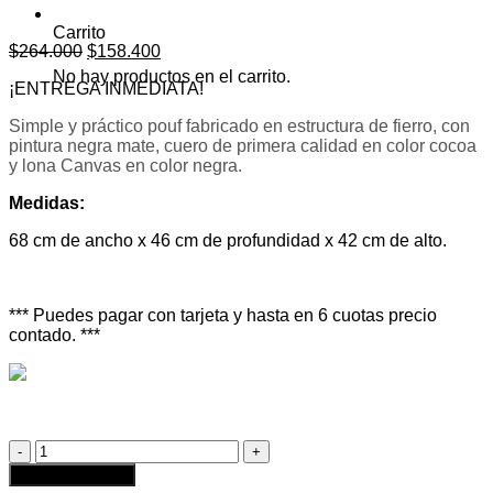
Carrito
El
El
$
264.000
$
158.400
precio
precio
No hay productos en el carrito.
¡ENTREGA INMEDIATA!
original
actual
era:
es:
Simple y práctico pouf fabricado en estructura de fierro, con
$264.000.
$158.400.
pintura negra mate, cuero de primera calidad en color cocoa
y lona Canvas en color negra.
Medidas:
68 cm de ancho x 46 cm de profundidad x 42 cm de alto.
*** Puedes pagar con tarjeta y hasta en 6 cuotas precio
contado. ***
Pouf
Lux
Agregar al carrito
Cuero