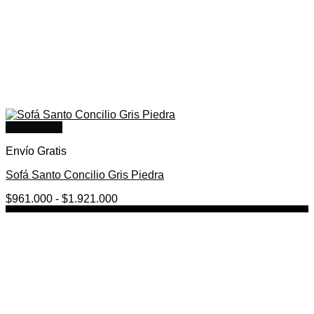
Quick View
Envío Gratis
Sofá Santo Concilio Gris Piedra
Rango
$
961.000
-
$
1.921.000
de
precios:
desde
$961.000
hasta
$1.921.000