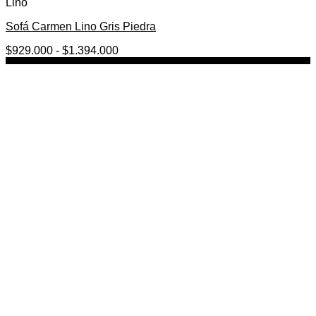
Lino
Sofá Carmen Lino Gris Piedra
Rango
$
929.000
-
$
1.394.000
de
precios:
desde
$929.000
hasta
$1.394.000