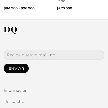
Rango
$
84.900
-
$
96.900
$
270.000
de
precios:
desde
0
$84.900
hasta
10
$96.900
Información
Despacho