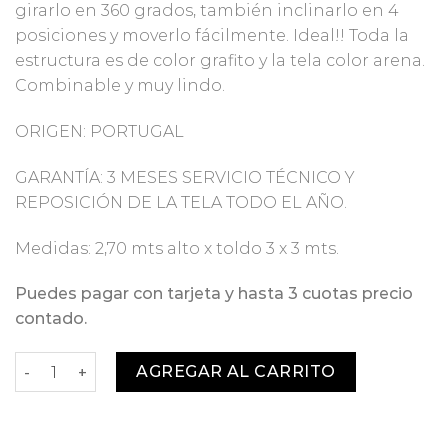
girarlo en 360 grados, también inclinarlo en 4
posiciones y moverlo fácilmente. Ideal!! Toda la
estructura es de color grafito y la tela color arena.
Combinable y muy lindo.
ORIGEN: PORTUGAL
GARANTÍA: 3 MESES SERVICIO TÉCNICO Y
REPOSICIÓN DE LA TELA TODO EL AÑO.
Medidas: 2,70 mts alto x toldo 3 x 3 mts.
Puedes pagar con tarjeta y hasta 3 cuotas precio
contado.
Quitasol Portugal con ruedas cantidad
AGREGAR AL CARRITO