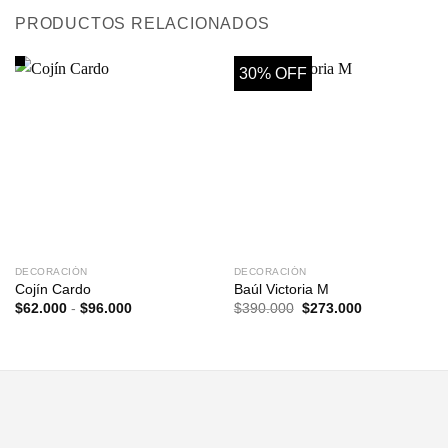
PRODUCTOS RELACIONADOS
30% OFF
DECORACIÓN
DECORACIÓN
Cojín Cardo
Baúl Victoria M
Rango
El
El
$
62.000
-
$
96.000
$
390.000
$
273.000
de
precio
precio
precios:
original
actual
desde
era:
es:
$62.000
$390.000.
$273.000.
hasta
$96.000