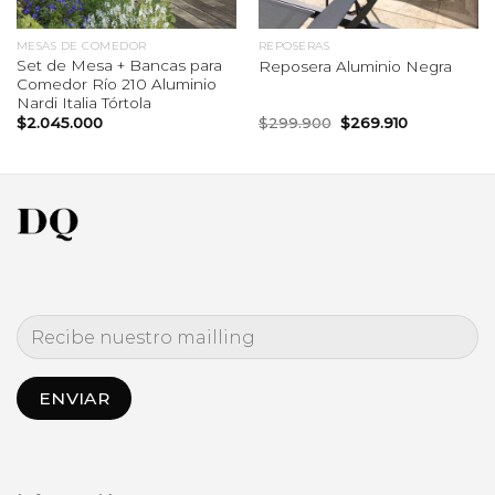
MESAS DE COMEDOR
REPOSERAS
Set de Mesa + Bancas para
Reposera Aluminio Negra
Comedor Río 210 Aluminio
Nardi Italia Tórtola
El
El
$
2.045.000
$
299.900
$
269.910
precio
precio
original
actual
era:
es:
000.
$299.900.
$269.910.