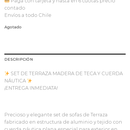
Paga con tarjeta y hasta en 6 cuotas precio
contado
Envíos a todo Chile
Agotado
DESCRIPCIÓN
SET DE TERRAZA MADERA DE TECA Y CUERDA
NÁUTICA
¡ENTREGA INMEDIATA!
Precioso y elegante set de sofas de Terraza
fabricado en estructura de aluminio y tejido con
cuerda náutica plana especial para exterior en