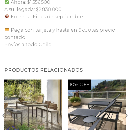
Ahora: $1.556.500
A su llegada: $2.830.000
Entrega: Fines de septiembre
Paga con tarjeta y hasta en 6 cuotas precio
contado
Envíos a todo Chile
PRODUCTOS RELACIONADOS
10% OFF