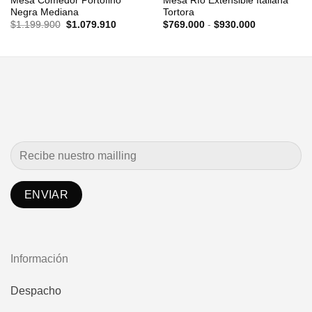
Mesa Comedor Portofino
Mesa Río Extensible Italiana
Negra Mediana
Tortora
El
El
Rango
$
1.199.900
$
1.079.910
$
769.000
-
$
930.000
precio
precio
de
original
actual
precios:
era:
es:
desde
$1.199.900.
$1.079.910.
$769.000
hasta
$930.000
Información
Despacho