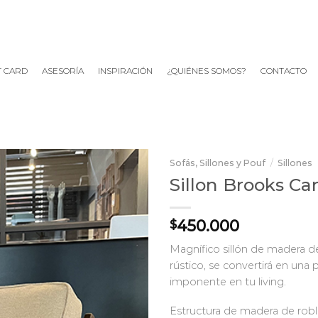
T CARD
ASESORÍA
INSPIRACIÓN
¿QUIÉNES SOMOS?
CONTACTO
Sofás, Sillones y Pouf
/
Sillones
Sillon Brooks Ca
450.000
$
Magnífico sillón de madera 
rústico, se convertirá en una 
imponente en tu living.
Estructura de madera de rob