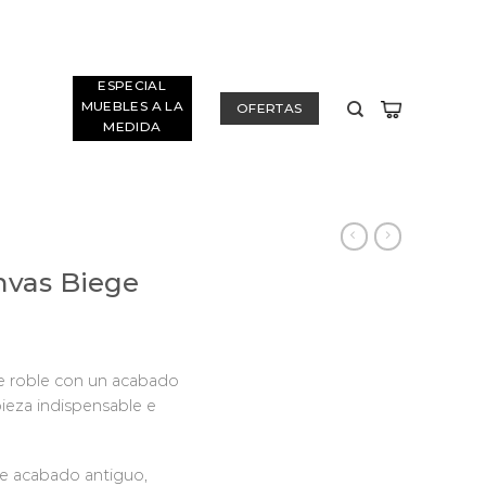
ESPECIAL
MUEBLES A LA
OFERTAS
MEDIDA
nvas Biege
de roble con un acabado
pieza indispensable e
le acabado antiguo,