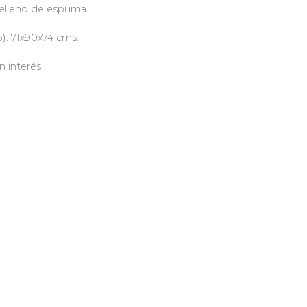
Relleno de espuma.
): 71x90x74 cms.
n interés