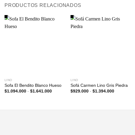
PRODUCTOS RELACIONADOS
LINO
LINO
Sofa El Bendito Blanco Hueso
Sofá Carmen Lino Gris Piedra
Rango
Rango
$
1.094.000
-
$
1.641.000
$
929.000
-
$
1.394.000
de
de
precios:
precios:
desde
desde
$1.094.000
$929.000
hasta
hasta
$1.641.000
$1.394.00