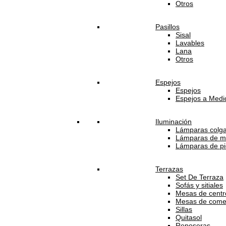
Otros
Pasillos
Sisal
Lavables
Lana
Otros
Espejos
Espejos
Espejos a Medi
Iluminación
Lámparas colg
Lámparas de m
Lámparas de pi
Terrazas
Set De Terraza
Sofás y sitiales
Mesas de centro
Mesas de come
Sillas
Quitasol
Reposeras