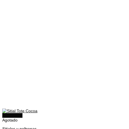
Quick View
Agotado
Sitiales y poltronas