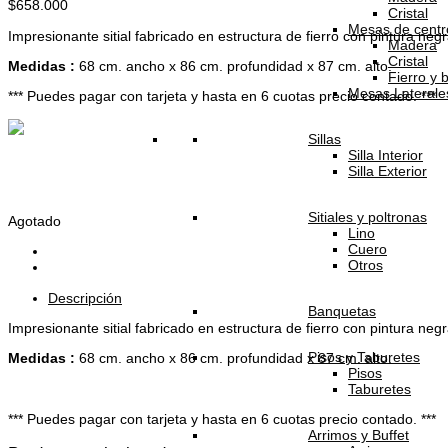
$
658.000
Cristal
Mesas de centr
Impresionante sitial fabricado en estructura de fierro con pintura n
Madera
Cristal
Medidas :
68 cm. ancho x 86 cm. profundidad x 87 cm. alto.
Fierro y 
Mesas Laterale
*** Puedes pagar con tarjeta y hasta en 6 cuotas precio contado. ***
Sillas
Silla Interior
Silla Exterior
Sitiales y poltronas
Agotado
Lino
Cuero
Otros
Descripción
Banquetas
Impresionante sitial fabricado en estructura de fierro con pintura n
Pisos y Taburetes
Medidas :
68 cm. ancho x 86 cm. profundidad x 87 cm. alto.
Pisos
Taburetes
*** Puedes pagar con tarjeta y hasta en 6 cuotas precio contado. ***
Arrimos y Buffet