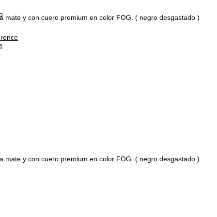
o
egra mate y con cuero premium en color FOG. ( negro desgastado )
bronce
s
egra mate y con cuero premium en color FOG. ( negro desgastado )