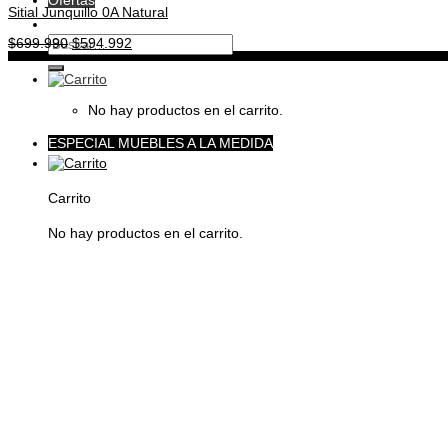
Ofertas
Sitial Junquillo 0A Natural
Buscar
El
El
$
699.990
$
594.992
por:
precio
precio
original
actual
era:
es:
$699.990.
$594.992.
No hay productos en el carrito.
ESPECIAL MUEBLES A LA MEDIDA
Carrito
No hay productos en el carrito.