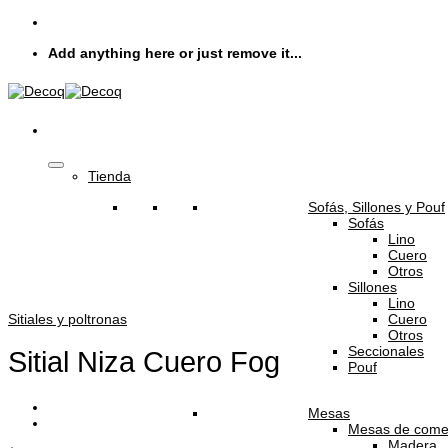
Skip
to
Add anything here or just remove it...
content
Tienda
Sofás, Sillones y Pouf
Sofás
Lino
Cuero
Otros
Sillones
Lino
Cuero
Sitiales y poltronas
Otros
Seccionales
Sitial Niza Cuero Fog
Pouf
Mesas
Mesas de come
Madera