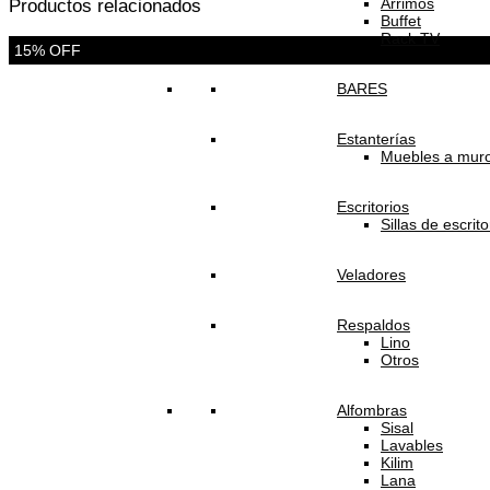
Arrimos
Productos relacionados
Buffet
Rack TV
15% OFF
BARES
Estanterías
Muebles a mur
Escritorios
Sillas de escrito
Veladores
Respaldos
Lino
Otros
Alfombras
Sisal
Lavables
Kilim
Lana