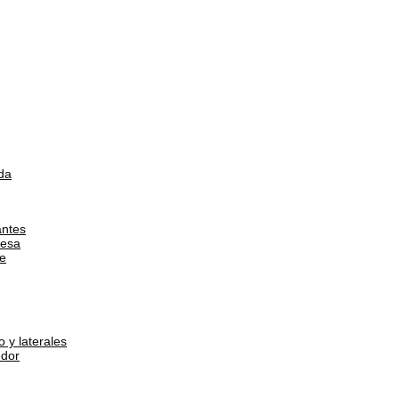
da
antes
esa
e
 y laterales
dor