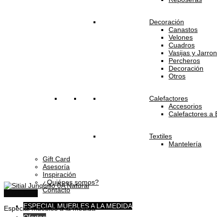
Decoración
Canastos
Velones
Cuadros
Vasijas y Jarro
Percheros
Decoración
Otros
Calefactores
Accesorios
Calefactores a 
Textiles
Mantelería
Gift Card
Asesoría
Inspiración
¿Quiénes somos?
Contacto
Quick View
ESPECIAL MUEBLES A LA MEDIDA
Especial muebles a la medida