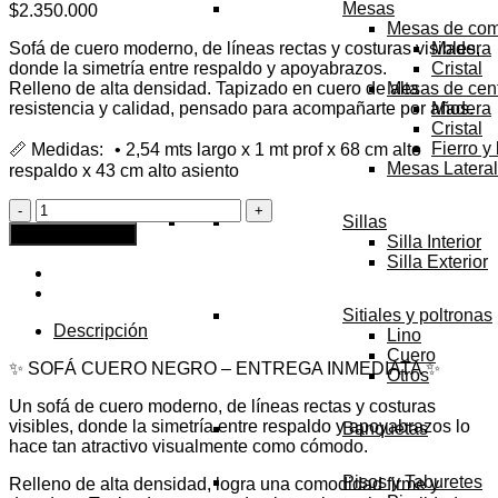
Mesas
$
2.350.000
Mesas de co
Sofá de cuero moderno, de líneas rectas y costuras visibles,
Madera
donde la simetría entre respaldo y apoyabrazos.
Cristal
Relleno de alta densidad. Tapizado en cuero de alta
Mesas de cen
resistencia y calidad, pensado para acompañarte por años.
Madera
Cristal
Fierro y
📏 Medidas: • 2,54 mts largo x 1 mt prof x 68 cm alto
Mesas Latera
respaldo x 43 cm alto asiento
Sofá
Sillas
Arquitecto
Agregar al carrito
Silla Interior
Negro
Silla Exterior
-
ENTREGA
INMEDIATA
Sitiales y poltronas
cantidad
Descripción
Lino
Cuero
✨ SOFÁ CUERO NEGRO – ENTREGA INMEDIATA ✨
Otros
Un sofá de cuero moderno, de líneas rectas y costuras
visibles, donde la simetría entre respaldo y apoyabrazos lo
Banquetas
hace tan atractivo visualmente como cómodo.
Pisos y Taburetes
Relleno de alta densidad, logra una comodidad firme y