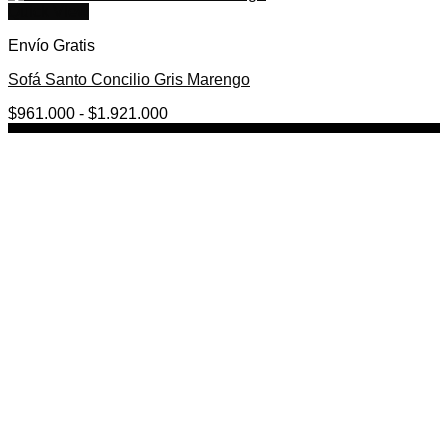
Quick View
Envío Gratis
Sofá Santo Concilio Gris Marengo
Rango
$
961.000
-
$
1.921.000
de
precios:
desde
$961.000
hasta
$1.921.000