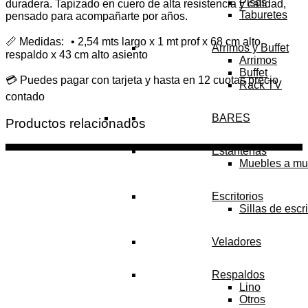
Pisos
duradera. Tapizado en cuero de alta resistencia y calidad,
Taburetes
pensado para acompañarte por años.
📏 Medidas: • 2,54 mts largo x 1 mt prof x 68 cm alto
Arrimos y Buffet
respaldo x 43 cm alto asiento
Arrimos
Buffet
💳 Puedes pagar con tarjeta y hasta en 12 cuotas precio
Rack TV
contado
BARES
Productos relacionados
Estanterías
Muebles a mu
Escritorios
Sillas de escri
Veladores
Respaldos
Lino
Otros