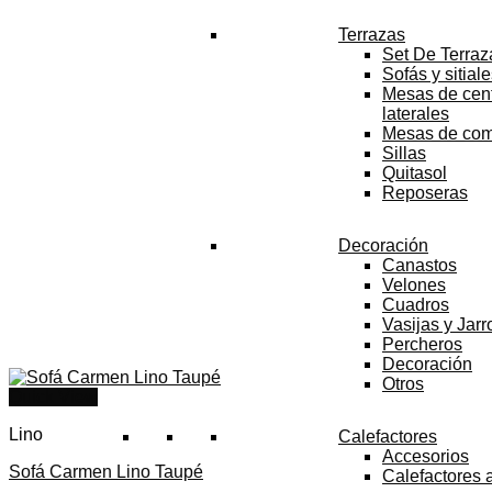
Terrazas
Set De Terraz
Sofás y sitial
Mesas de cent
laterales
Mesas de co
Sillas
Quitasol
Reposeras
Decoración
Canastos
Velones
Cuadros
Vasijas y Jar
Percheros
Decoración
Otros
Quick View
Lino
Calefactores
Accesorios
Sofá Carmen Lino Taupé
Calefactores 