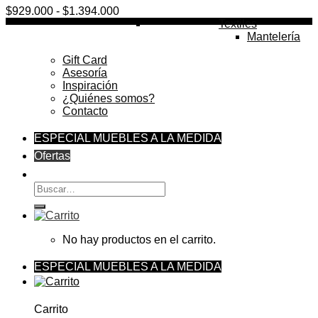
Rango
$
929.000
-
$
1.394.000
de
Textiles
precios:
Mantelería
desde
Gift Card
$929.000
Asesoría
hasta
Inspiración
$1.394.000
¿Quiénes somos?
Contacto
ESPECIAL MUEBLES A LA MEDIDA
Ofertas
Buscar
por:
No hay productos en el carrito.
ESPECIAL MUEBLES A LA MEDIDA
Carrito