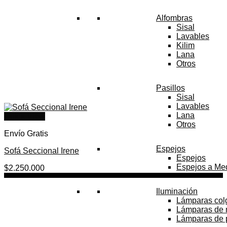
Alfombras
Sisal
Lavables
Kilim
Lana
Otros
Pasillos
Sisal
Lavables
Lana
Quick View
Otros
Envío Gratis
Espejos
Sofá Seccional Irene
Espejos
Espejos a Me
$
2.250.000
Iluminación
Lámparas col
Lámparas de
Lámparas de 