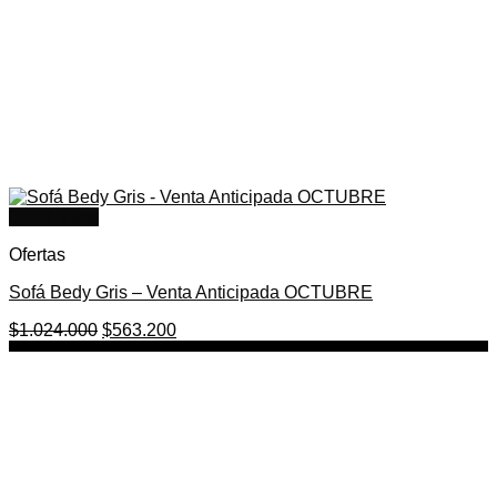
Quick View
Ofertas
Sofá Bedy Gris – Venta Anticipada OCTUBRE
El
El
$
1.024.000
$
563.200
precio
precio
original
actual
era:
es:
$1.024.000.
$563.200.