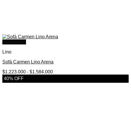
Quick View
Lino
Sofá Carmen Lino Arena
Rango
$
1.223.000
-
$
1.584.000
de
40% OFF
precios:
desde
$1.223.000
hasta
$1.584.000