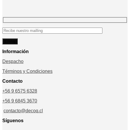
original
actual
era:
es:
$2.160.000.
$1.296.000.
Información
Despacho
Términos y Condiciones
Contacto
+56 9 6575 6328
+56 9 6845 3670
contacto@decoq.cl
Síguenos