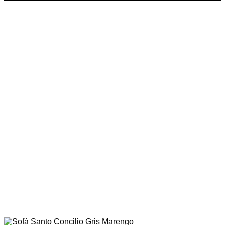
precios:
desde
$2.252.150
hasta
$2.948.300