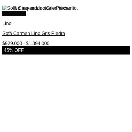
No hay productos en el carrito.
Quick View
Lino
Sofá Carmen Lino Gris Piedra
Rango
$
929.000
-
$
1.394.000
de
45% OFF
precios:
desde
$929.000
hasta
$1.394.000