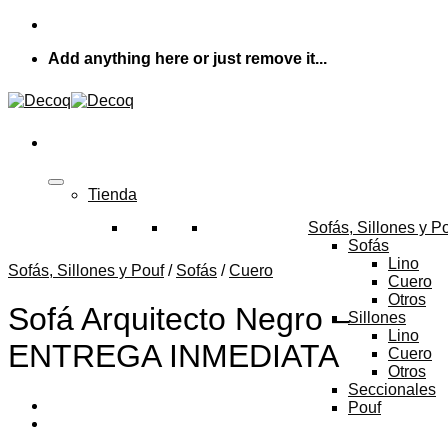
Skip
to
Add anything here or just remove it...
content
Tienda
Sofás, Sillones y P
Sofás
Lino
Sofás, Sillones y Pouf
/
Sofás
/
Cuero
Cuero
Otros
Sofá Arquitecto Negro –
Sillones
Lino
ENTREGA INMEDIATA
Cuero
Otros
Seccionales
Pouf