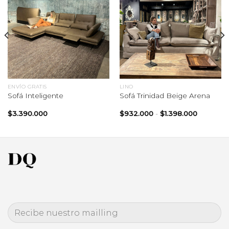
ENVÍO GRATIS
LINO
Sofá Inteligente
Sofá Trinidad Beige Arena
Rango
$
3.390.000
$
932.000
-
$
1.398.000
de
precios:
desde
$932.00
hasta
$1.398.0