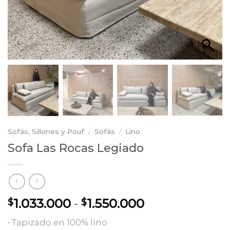
Sofás, Sillones y Pouf
/
Sofás
/
Lino
Sofa Las Rocas Legiado
Rango
1.033.000
-
1.550.000
$
$
de
•⁠ ⁠Tapizado en 100% lino
precios: