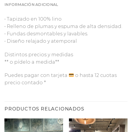
INFORMACIÓN ADICIONAL
•⁠ ⁠Tapizado en 100% lino
•⁠ ⁠Relleno de plumas y espuma de alta densidad.
•⁠ ⁠Fundas desmontables y lavables.
•⁠ ⁠Diseño relajado y atemporal
Distintos precios y medidas
** o pídelo a medida**
Puedes pagar con tarjeta
o hasta 12 cuotas
precio contado *
PRODUCTOS RELACIONADOS