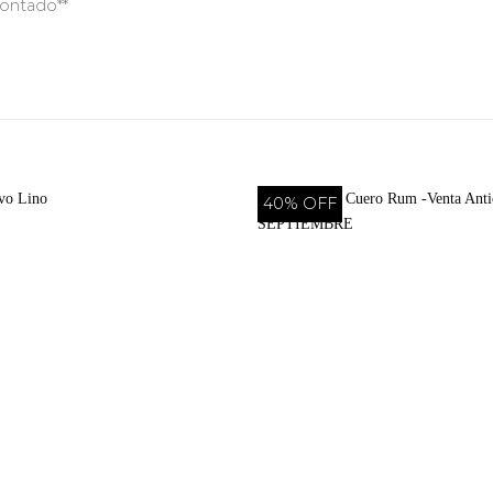
contado**
40% OFF