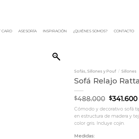
T CARD
ASESORÍA
INSPIRACIÓN
¿QUIÉNES SOMOS?
CONTACTO
Sofás, Sillones y Pouf
/
Sillones
Sofá Relajo Ratt
El
488.000
341.600
$
$
precio
Cómodo y decorativo sofá tip
original
en estructura de madera y tej
era:
color gris. Incluye cojin.
$488.000
Medidas: