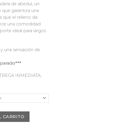
adera de abedul, un
o que garantiza una
s que el relleno de
rece una comodidad
orte ideal para largos
 y una sensación de
eparado***
ENTREGA INMEDIATA,
L CARRITO