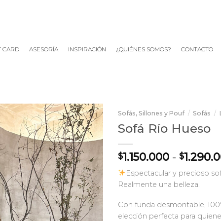
T CARD
ASESORÍA
INSPIRACIÓN
¿QUIÉNES SOMOS?
CONTACTO
Sofás, Sillones y Pouf
/
Sofás
/
Sofá Río Hueso
1.150.000
-
1.290.
$
$
Espectacular y precioso so
Realmente una belleza.
Con funda desmontable, 100% 
elección perfecta para quiene