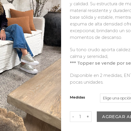
y calidad. Su estructura de m
material resistente y durader
base sólida y estable, mientra
espuma de alta densidad of
excepcional, brindando un sop
momentos de descanso.
Su tono crudo aporta calidez
calma y serenidad,
*** Topper se vende por s
Disponible en 2 medidas, 
pocas unidades.
Medidas
Sofá Río Hueso cantidad
AGREGAR A