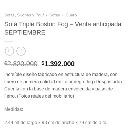
Sofás, Sillones y Pouf
/
Sofás
/
Cuero
Sofá Triple Boston Fog – Venta anticipada
SEPTIEMBRE
El
El
2.320.000
1.392.000
$
$
precio
precio
Increíble diseño fabricado en estructura de madera, con
original
actual
cuero de primera calidad en color negro fog (Desgastado).
era:
es:
Cuenta con la base de madera envejecida y patas de
$2.320.000.
$1.392.000.
fierro. (Fotos reales del mobiliario)
Medidas:
2.44 mt de largo x 98 cm de ancho x 79 cm de alto