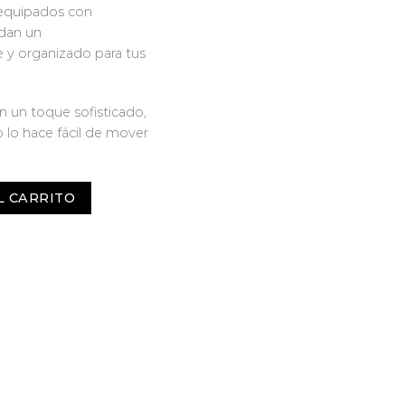
 equipados con
ndan un
y organizado para tus
n un toque sofisticado,
o lo hace fácil de mover
L CARRITO