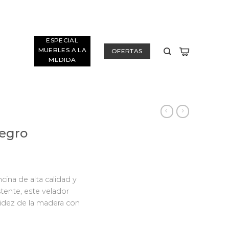
ESPECIAL
MUEBLES A LA
OFERTAS
MEDIDA
egro
ina de alta calidad y
stente, este velador
lidez de la madera con