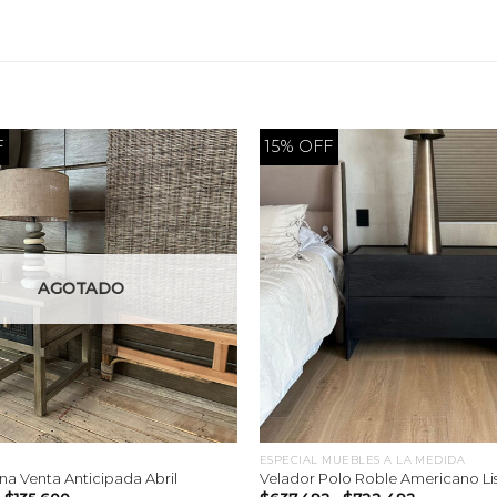
F
15% OFF
AGOTADO
ESPECIAL MUEBLES A LA MEDIDA
na Venta Anticipada Abril
Velador Polo Roble Americano Li
El
El
Rango