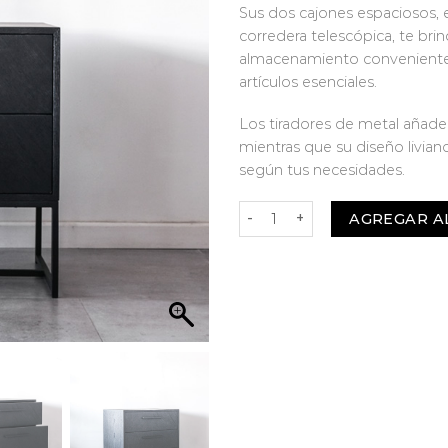
Sus dos cajones espaciosos,
corredera telescópica, te bri
almacenamiento conveniente 
artículos esenciales.
Los tiradores de metal añade
mientras que su diseño livian
según tus necesidades.
Velador Dubai Negro cantidad
AGREGAR A