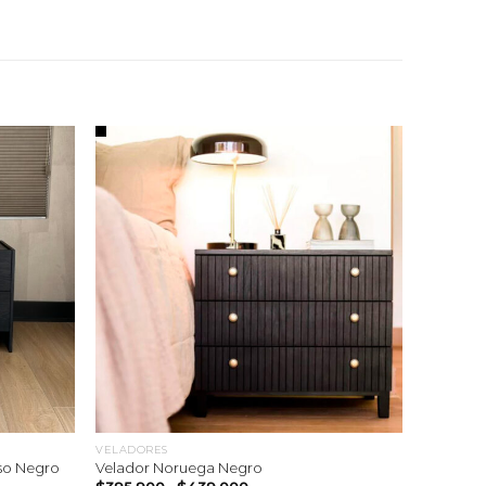
VELADORES
so Negro
Velador Noruega Negro
Rango