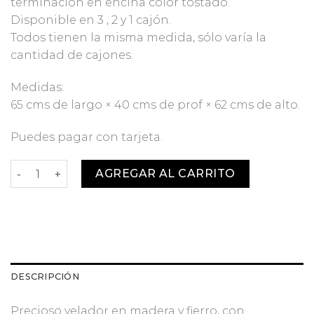
terminación en encina color tostado.
Disponible en 3 , 2 y 1 cajón.
Todos tienen la misma medida, sólo varía la
cantidad de cajones.
Medidas:
65 cms de largo × 40 cms de prof × 62 cms de alto.
Puedes pagar con tarjeta.
Velador Tostado 1 cajón cantidad
AGREGAR AL CARRITO
DESCRIPCIÓN
Precioso velador en madera y fierro, con