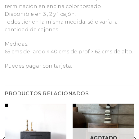
terminación en encina color tostado.
Disponible en 3 , 2 y 1 cajón.
Todos tienen la misma medida, sólo varía la
cantidad de cajones.
Medidas:
65 cms de largo × 40 cms de prof × 62 cms de alto.
Puedes pagar con tarjeta.
PRODUCTOS RELACIONADOS
AGOTADO