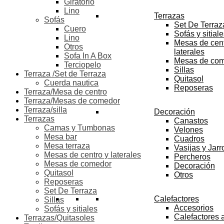
Giratorio
Lino
Terrazas
Sofás
Set De Terraz
Cuero
Sofás y sitial
Lino
Mesas de cent
Otros
laterales
Sofa In A Box
Mesas de co
Terciopelo
Sillas
Terraza /Set de Terraza
Quitasol
Cuerda nautica
Reposeras
Terraza/Mesa de centro
Terraza/Mesas de comedor
Terraza/silla
Decoración
Terrazas
Canastos
Camas y Tumbonas
Velones
Mesa bar
Cuadros
Mesa terraza
Vasijas y Jar
Mesas de centro y laterales
Percheros
Mesas de comedor
Decoración
Quitasol
Otros
Reposeras
Set De Terraza
Calefactores
Sillas
Accesorios
Sofás y sitiales
Calefactores 
Terrazas/Quitasoles