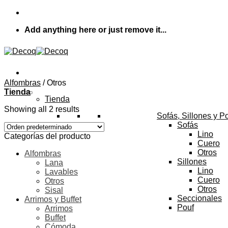
Skip
to
Add anything here or just remove it...
content
Alfombras
/
Otros
Tienda
Tienda
Showing all 2 results
Sofás, Sillones y P
Sofás
Lino
Categorías del producto
Cuero
Otros
Alfombras
Sillones
Lana
Lino
Lavables
Cuero
Otros
Otros
Sisal
Seccionales
Arrimos y Buffet
Pouf
Arrimos
Buffet
Cómoda