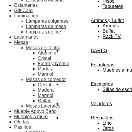
Pisos
Estanterías
Taburetes
Gift Card
Iluminación
Arrimos y Buffet
Lámparas colgantes
Arrimos
Lámparas de mesa
Buffet
Lámparas de pie
Rack TV
Lavamanos
Mesas
Mesas de centro
BARES
Aluminio
Cristal
Fierro y bronce
Estanterías
Madera
Muebles a mu
Mármol
Mesas de comedor
Escritorios
Cristal
Sillas de escri
Madera
Mármol
Rattan
Veladores
Mesas Laterales
Mueble Apoyo Baño
Muebles a muro
Respaldos
Ofertas
Lino
Pasillos
Otros