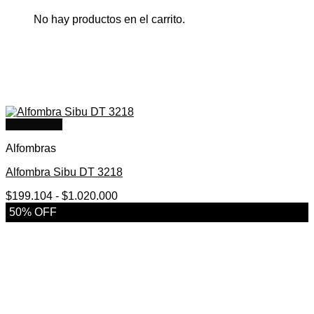
No hay productos en el carrito.
Quick View
Alfombras
Alfombra Sibu DT 3218
Rango
$
199.104
-
$
1.020.000
de
50% OFF
precios:
desde
$199.104
hasta
$1.020.000