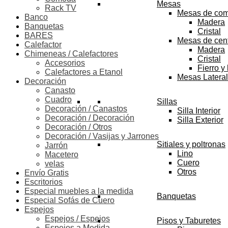
Mesas
Rack TV
Mesas de co
Banco
Madera
Banquetas
Cristal
BARES
Mesas de cen
Calefactor
Madera
Chimeneas / Calefactores
Cristal
Accesorios
Fierro y
Calefactores a Etanol
Mesas Latera
Decoración
Canasto
Cuadro
Sillas
Decoración / Canastos
Silla Interior
Decoración / Decoración
Silla Exterior
Decoración / Otros
Decoración / Vasijas y Jarrones
Sitiales y poltronas
Jarrón
Lino
Macetero
Cuero
velas
Otros
Envío Gratis
Escritorios
Especial muebles a la medida
Banquetas
Especial Sofás de Cuero
Espejos
Espejos / Espejos
Pisos y Taburetes
Espejos a Medida