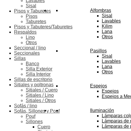
Lavables
Sisal
Alfombras
Pisos y Taburetes
Sisal
Pisos
Lavables
Taburetes
Kilim
Pisos y Tabuteres/Taburetes
Lana
Respaldos
Otros
Lino
Otros
Seccional / lino
Pasillos
Seccionales
Sisal
Sillas
Lavables
Banco
Lana
Silla Exterior
Otros
Silla Interior
Sillas de escritorio
Sitiales y poltronas
Espejos
Sitiales / Cuero
Espejos
Sitiales / Lino
Espejos a Me
Sitiales / Otros
Sofás / lino
Iluminación
Sofás, Sillones y Pouf
Lámparas col
Pouf
Lámparas de
Sillones
Lámparas de 
Cuero