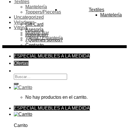
Textiles
Mantelería
Textiles
Toppers/Pieceras
Mantelería
Uncategorized
Veladores
Gift Card
Vitrina
Asesoría
Mueble Bar
Inspiración
Vitrina / Estantería
¿Quiénes somos?
Contacto
ESPECIAL MUEBLES A LA MEDIDA
Ofertas
Buscar
por:
No hay productos en el carrito.
ESPECIAL MUEBLES A LA MEDIDA
Carrito