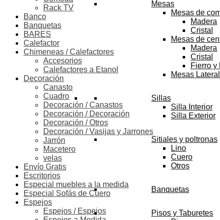
Mesas
Rack TV
Mesas de co
Banco
Madera
Banquetas
Cristal
BARES
Mesas de cen
Calefactor
Madera
Chimeneas / Calefactores
Cristal
Accesorios
Fierro y
Calefactores a Etanol
Mesas Latera
Decoración
Canasto
Cuadro
Sillas
Decoración / Canastos
Silla Interior
Decoración / Decoración
Silla Exterior
Decoración / Otros
Decoración / Vasijas y Jarrones
Sitiales y poltronas
Jarrón
Lino
Macetero
Cuero
velas
Otros
Envío Gratis
Escritorios
Especial muebles a la medida
Banquetas
Especial Sofás de Cuero
Espejos
Espejos / Espejos
Pisos y Taburetes
Espejos a Medida