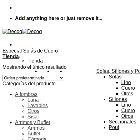
Skip
to
Add anything here or just remove it...
content
Especial Sofás de Cuero
Tienda
Tienda
Mostrando el único resultado
Sofás, Sillones y P
Sofás
Lino
Categorías del producto
Cuero
Otros
Alfombras
Sillones
Lana
Lino
Lavables
Cuero
Otros
Otros
Sisal
Seccionales
Arrimos y Buffet
Pouf
Arrimos
Buffet
Cómoda