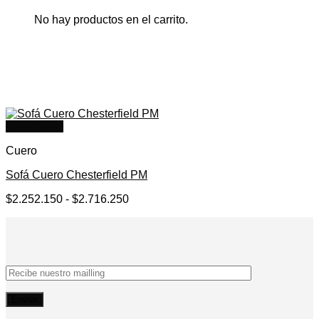
No hay productos en el carrito.
Quick View
Cuero
Sofá Cuero Chesterfield PM
Rango
$
2.252.150
-
$
2.716.250
de
precios:
desde
$2.252.150
hasta
$2.716.250