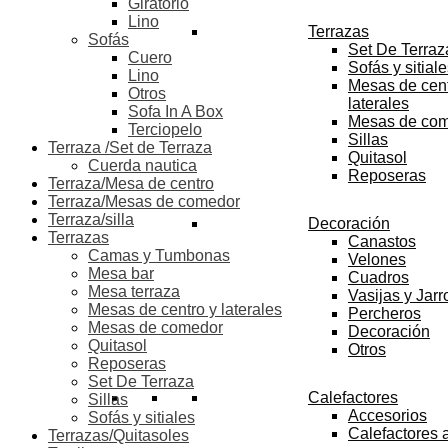
Giratorio
Lino
Terrazas
Sofás
Set De Terraz
Cuero
Sofás y sitial
Lino
Mesas de cent
Otros
laterales
Sofa In A Box
Mesas de co
Terciopelo
Sillas
Terraza /Set de Terraza
Quitasol
Cuerda nautica
Reposeras
Terraza/Mesa de centro
Terraza/Mesas de comedor
Terraza/silla
Decoración
Terrazas
Canastos
Camas y Tumbonas
Velones
Mesa bar
Cuadros
Mesa terraza
Vasijas y Jar
Mesas de centro y laterales
Percheros
Mesas de comedor
Decoración
Quitasol
Otros
Reposeras
Set De Terraza
Calefactores
Sillas
Accesorios
Sofás y sitiales
Calefactores 
Terrazas/Quitasoles