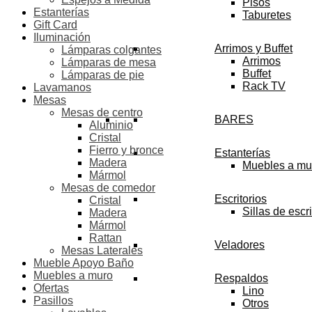
Pisos
Estanterías
Taburetes
Gift Card
Iluminación
Arrimos y Buffet
Lámparas colgantes
Arrimos
Lámparas de mesa
Buffet
Lámparas de pie
Rack TV
Lavamanos
Mesas
Mesas de centro
BARES
Aluminio
Cristal
Fierro y bronce
Estanterías
Madera
Muebles a mu
Mármol
Mesas de comedor
Escritorios
Cristal
Sillas de escri
Madera
Mármol
Rattan
Veladores
Mesas Laterales
Mueble Apoyo Baño
Muebles a muro
Respaldos
Ofertas
Lino
Pasillos
Otros