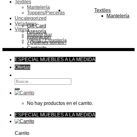
Textiles
Mantelería
Textiles
Toppers/Pieceras
Mantelería
Uncategorized
Veladores
Gift Card
Vitrina
Asesoría
Mueble Bar
Inspiración
Vitrina / Estantería
¿Quiénes somos?
Contacto
ESPECIAL MUEBLES A LA MEDIDA
Ofertas
Buscar
por:
No hay productos en el carrito.
ESPECIAL MUEBLES A LA MEDIDA
Carrito