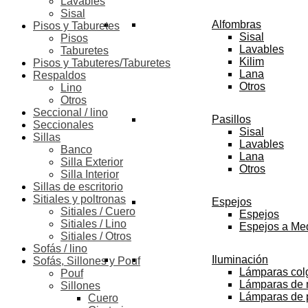
Lavables
Sisal
Alfombras
Pisos y Taburetes
Sisal
Pisos
Lavables
Taburetes
Kilim
Pisos y Tabuteres/Taburetes
Lana
Respaldos
Otros
Lino
Otros
Seccional / lino
Pasillos
Seccionales
Sisal
Sillas
Lavables
Banco
Lana
Silla Exterior
Otros
Silla Interior
Sillas de escritorio
Sitiales y poltronas
Espejos
Sitiales / Cuero
Espejos
Sitiales / Lino
Espejos a Me
Sitiales / Otros
Sofás / lino
Iluminación
Sofás, Sillones y Pouf
Lámparas col
Pouf
Lámparas de
Sillones
Lámparas de 
Cuero