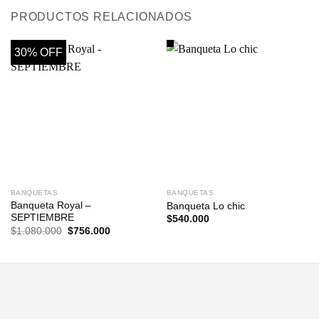
PRODUCTOS RELACIONADOS
30% OFF
BANQUETAS
BANQUETAS
Banqueta Royal –
Banqueta Lo chic
SEPTIEMBRE
$
540.000
El
El
$
1.080.000
$
756.000
precio
precio
original
actual
era:
es:
$1.080.000.
$756.000.