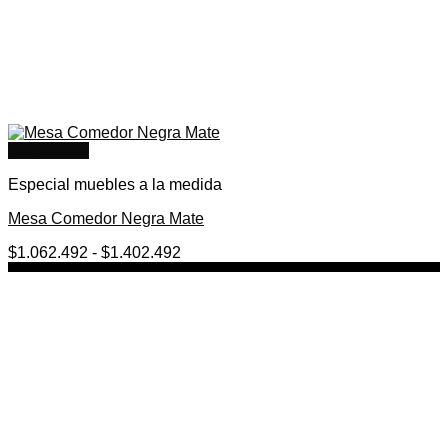
Quick View
Especial muebles a la medida
Mesa Comedor Negra Mate
Rango
$
1.062.492
-
$
1.402.492
de
precios:
desde
$1.062.492
hasta
$1.402.492