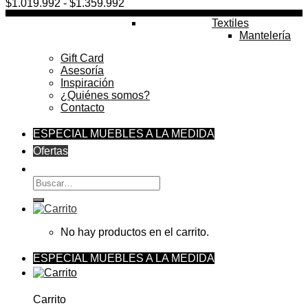
Rango
$
1.019.992
-
$
1.359.992
de
Textiles
precios:
Mantelería
desde
$1.019.992
Gift Card
hasta
Asesoría
$1.359.992
Inspiración
¿Quiénes somos?
Contacto
ESPECIAL MUEBLES A LA MEDIDA
Ofertas
Buscar
por:
No hay productos en el carrito.
ESPECIAL MUEBLES A LA MEDIDA
Carrito