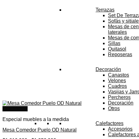
Terrazas
Set De Terraz
Sofás y sitial
Mesas de cent
laterales
Mesas de co
Sillas
Quitasol
Reposeras
Decoración
Canastos
Velones
Cuadros
Vasijas y Jar
Percheros
Decoración
Otros
Quick View
Especial muebles a la medida
Calefactores
Accesorios
Mesa Comedor Puelo OD Natural
Calefactores 