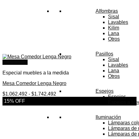
Alfombras
Sisal
Lavables
Kilim
Lana
Otros
Pasillos
Sisal
Quick View
Lavables
Lana
Especial muebles a la medida
Otros
Mesa Comedor Lenga Negro
Espejos
Rango
$
1.062.492
-
$
1.742.492
Espejos
de
15% OFF
Espejos a Me
precios:
desde
$1.062.492
Iluminación
hasta
Lámparas col
$1.742.492
Lámparas de
Lámparas de 