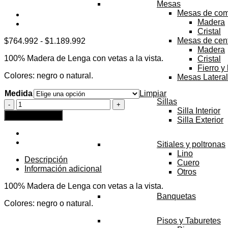
Mesas
Mesas de co
Madera
Cristal
Rango
Mesas de cen
$
764.992
-
$
1.189.992
de
Madera
100% Madera de Lenga con vetas a la vista.
precios:
Cristal
desde
Fierro y
Colores: negro o natural.
$764.992
Mesas Latera
hasta
Medida
Limpiar
$1.189.992
Sillas
Mesa
Silla Interior
Centro
Agregar al carrito
Silla Exterior
Lenga
Negro
cantidad
Sitiales y poltronas
Lino
Descripción
Cuero
Información adicional
Otros
100% Madera de Lenga con vetas a la vista.
Banquetas
Colores: negro o natural.
Pisos y Taburetes