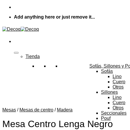
Skip
to
Add anything here or just remove it...
content
Tienda
Sofás, Sillones y P
Sofás
Lino
Cuero
Otros
Sillones
Lino
Cuero
Otros
Mesas
/
Mesas de centro
/
Madera
Seccionales
Pouf
Mesa Centro Lenga Negro