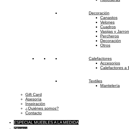
Decoración
Canastos
Velones
Cuadros
Vasijas y Jarro
Percheros
Decoración
Otros
Calefactores
Accesorios
Calefactores a 
Textiles
Mantelería
Gift Card
Asesoría
Inspiración
¿Quiénes somos?
Contacto
ESPECIAL MUEBLES A LA MEDIDA