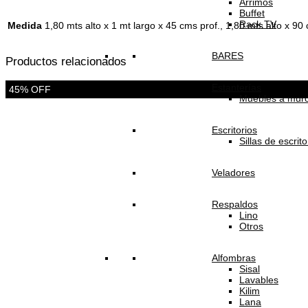
Arrimos
Buffet
Rack TV
Medida
1,80 mts alto x 1 mt largo x 45 cms prof., 1,80 mts alto x 90
BARES
Productos relacionados
Estanterías
45% OFF
Muebles a mur
Escritorios
Sillas de escrito
Veladores
Respaldos
Lino
Otros
Alfombras
Sisal
Lavables
Kilim
Lana