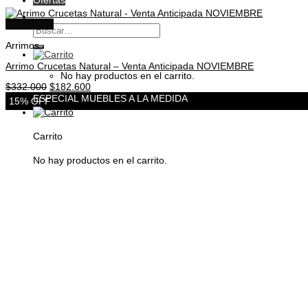
Ofertas
Quick View
Buscar
por:
Arrimos
Arrimo Crucetas Natural – Venta Anticipada NOVIEMBRE
No hay productos en el carrito.
El
El
$
332.000
$
182.600
precio
precio
ESPECIAL MUEBLES A LA MEDIDA
15% OFF
original
actual
era:
es:
$332.000.
$182.600.
Carrito
No hay productos en el carrito.