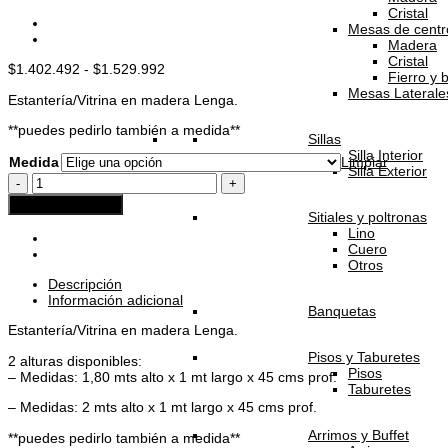
Cristal
Mesas de centr
Madera
Cristal
Rango
$
1.402.492
-
$
1.529.992
Fierro y 
de
Mesas Laterale
Estantería/Vitrina en madera Lenga.
precios:
desde
**puedes pedirlo también a medida**
$1.402.492
Sillas
hasta
Silla Interior
Medida
Limpiar
$1.529.992
Silla Exterior
Bar/Vitrina
Vilcún
Agregar al carrito
0C
Sitiales y poltronas
cantidad
Lino
Cuero
Otros
Descripción
Información adicional
Banquetas
Estantería/Vitrina en madera Lenga.
Pisos y Taburetes
2 alturas disponibles:
Pisos
– Medidas: 1,80 mts alto x 1 mt largo x 45 cms prof.
Taburetes
– Medidas: 2 mts alto x 1 mt largo x 45 cms prof.
Arrimos y Buffet
**puedes pedirlo también a medida**