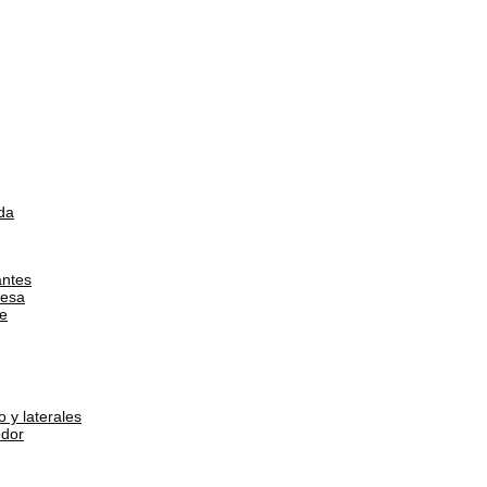
da
antes
esa
e
 y laterales
dor