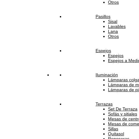
Otros
Pasillos
Sisal
Lavables
Lana
Otros
Espejos
Espejos
Espejos a Medi
Iluminación
Lámparas colg
Lámparas de m
Lámparas de pi
Terrazas
Set De Terraza
Sofás y sitiales
Mesas de centro
Mesas de come
Sillas
Quitasol
Reposeras