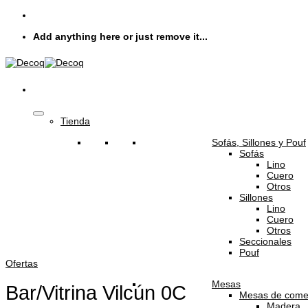
Skip
to
Add anything here or just remove it...
content
Tienda
Sofás, Sillones y Pouf
Sofás
Lino
Cuero
Otros
Sillones
Lino
Cuero
Otros
Seccionales
Pouf
Ofertas
Mesas
Bar/Vitrina Vilcún 0C
Mesas de come
Madera